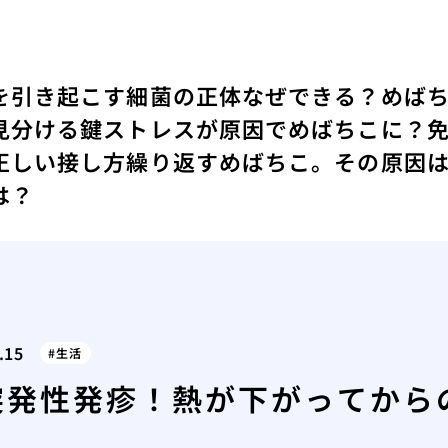
を引き起こす細菌の正体
なぜできる？めばち
見分ける鍵
ストレスが原因でめばちこに？
正しい接し方
繰り返すめばちこ。その原因
は？
.15
生活
突発性発疹！熱が下がってから