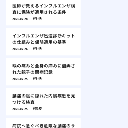
医師が教えるインフルエンザ検
査に保険が適用される条件
生活
2026.07.28
インフルエンザ迅速診断キット
の仕組みと保険適用の基準
生活
2026.07.26
喉の痛みと全身の痒みに翻弄さ
れた親子の闘病記録
生活
2026.07.25
腰痛の陰に隠れた内臓疾患を見
つける検査
医療
2026.07.25
病院へ急ぐべき危険な腰痛のサ