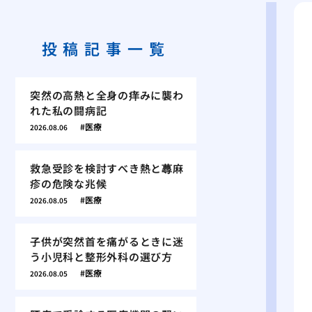
投稿記事一覧
突然の高熱と全身の痒みに襲わ
れた私の闘病記
医療
2026.08.06
救急受診を検討すべき熱と蕁麻
疹の危険な兆候
医療
2026.08.05
子供が突然首を痛がるときに迷
う小児科と整形外科の選び方
医療
2026.08.05