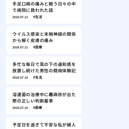
手足口病の痛みと戦う日々の中
で病院に救われた話
生活
2026.07.12
ウイルス感染と末梢神経の関係
から解く皮膚の痛み
医療
2026.07.11
多忙な毎日で耳の下の違和感を
放置し続けた男性の闘病体験記
生活
2026.07.10
溶連菌の治療中に蕁麻疹が出た
際の正しい判断基準
医療
2026.07.10
予定日を過ぎて不安な私が婦人