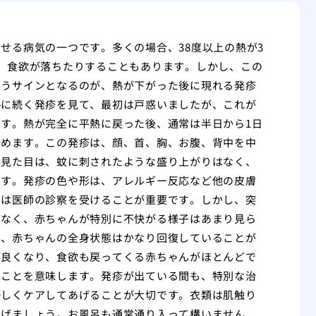
せる病気の一つです。多くの場合、38度以上の熱が3
、食欲が落ちたりすることもあります。しかし、この
いうサインとなるのが、熱が下がった後に現れる発疹
熱に続く発疹を見て、最初は戸惑いましたが、これが
す。熱が完全に平熱に戻った後、通常は半日から1日
始めます。この発疹は、顔、首、胸、お腹、背中を中
の見た目は、蚊に刺されたような盛り上がりはなく、
です。発疹の色や形は、アレルギー反応など他の皮膚
には医師の診察を受けることが重要です。しかし、突
どなく、赤ちゃんが特別に不快がる様子はあまり見ら
り、赤ちゃんの全身状態はかなり回復していることが
が良くなり、食欲も戻ってくる赤ちゃんがほとんどで
たことを意味します。発疹が出ている間も、特別な治
優しくケアしてあげることが大切です。衣類は肌触り
あげましょう。お風呂も通常通り入って構いません