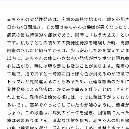
赤ちゃんの突発性発疹は、突然の高熱で始まり、親を心配さ
日から4日間続き、その間は赤ちゃんの機嫌が悪くなったり
病気の最も特徴的な症状であり、同時に「もう大丈夫」と
です。私も子どもの初めての突発性発疹を経験した時、高
回復の兆しだと知ってからは、少し安心したのを覚えていま
以内に、赤ちゃんの体に小さな赤い発疹がポツポツと現れ
心に広がり、時には腕や足にも及ぶことがあります。発疹
平坦で、指で押すと一時的に白っぽく色が消えるのが特徴
トラブルと見間違えることもあるため、正確な診断のため
発性発疹による発疹は、かゆみや痛みを伴うことはほとん
れません。発疹が出始める頃には、すでに熱は下がってお
多いです。高熱でぐったりしていたのが嘘のように、機嫌
しょう。この段階は、病気のピークを過ぎ、回復期に入っ
療は必要ありません。清潔な状態を保ち、赤ちゃんの肌を
の良い綿素材を選び、汗をかいたらこまめに着替えさせて