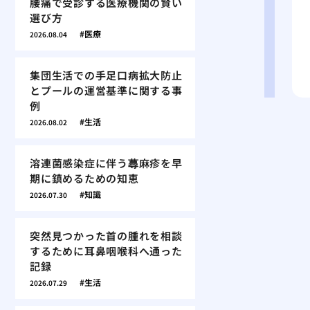
腰痛で受診する医療機関の賢い
選び方
医療
2026.08.04
集団生活での手足口病拡大防止
とプールの運営基準に関する事
例
生活
2026.08.02
溶連菌感染症に伴う蕁麻疹を早
期に鎮めるための知恵
知識
2026.07.30
突然見つかった首の腫れを相談
するために耳鼻咽喉科へ通った
記録
生活
2026.07.29