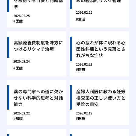
を検討する目安と判断基
めの経済的リスク管理
準
2026.02.25
2026.02.25
生活
医療
高額療養費制度を味方に
心の疲れが体に現れる心
つけるリウマチ治療
因性斜頸という見落とさ
れがちな症状
2026.02.24
2026.02.22
医療
医療
薬の専門家への道に欠か
産婦人科医に教わる妊娠
せない科学的思考と対話
検査薬の正しい使い方と
能力
受診の目安
2026.02.22
2026.02.19
知識
医療