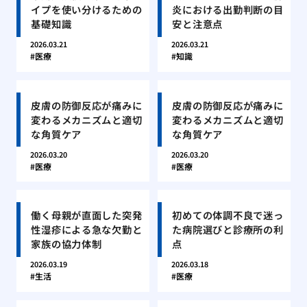
イプを使い分けるための
炎における出勤判断の目
基礎知識
安と注意点
2026.03.21
2026.03.21
医療
知識
皮膚の防御反応が痛みに
皮膚の防御反応が痛みに
変わるメカニズムと適切
変わるメカニズムと適切
な角質ケア
な角質ケア
2026.03.20
2026.03.20
医療
医療
働く母親が直面した突発
初めての体調不良で迷っ
性湿疹による急な欠勤と
た病院選びと診療所の利
家族の協力体制
点
2026.03.19
2026.03.18
生活
医療