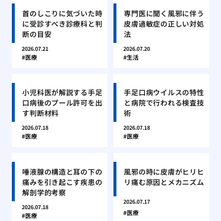
首のしこりに気づいた時
専門医に聞く風邪に伴う
に受診すべき診療科と判
皮膚過敏症の正しい対処
断の目安
法
2026.07.21
2026.07.20
医療
生活
小児科医が解説する手足
手足口病ウイルスの特性
口病後のプール許可を出
と病院で行われる検査技
す判断材料
術
2026.07.18
2026.07.18
医療
医療
唾液腺の構造と耳の下の
風邪の時に皮膚がヒリヒ
痛みを引き起こす疾患の
リ痛む原因とメカニズム
解剖学的考察
2026.07.17
2026.07.18
医療
医療