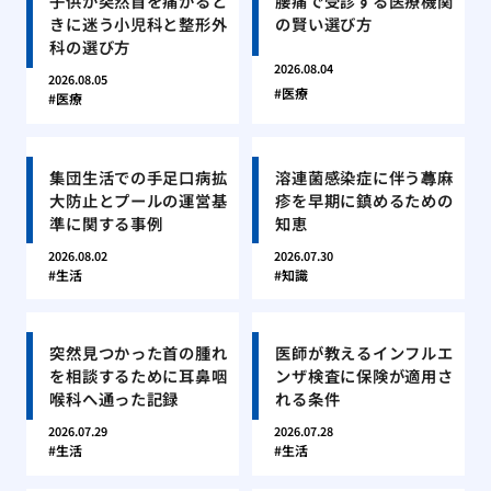
子供が突然首を痛がると
腰痛で受診する医療機関
きに迷う小児科と整形外
の賢い選び方
科の選び方
2026.08.04
2026.08.05
医療
医療
集団生活での手足口病拡
溶連菌感染症に伴う蕁麻
大防止とプールの運営基
疹を早期に鎮めるための
準に関する事例
知恵
2026.08.02
2026.07.30
生活
知識
突然見つかった首の腫れ
医師が教えるインフルエ
を相談するために耳鼻咽
ンザ検査に保険が適用さ
喉科へ通った記録
れる条件
2026.07.29
2026.07.28
生活
生活