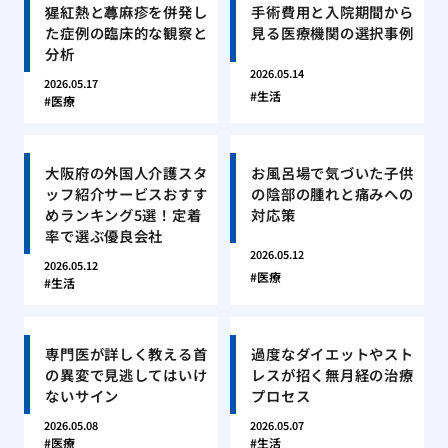
猩紅熱と蕁麻疹を併発し
手術費用と入院期間から
た症例の臨床的な観察と
見る医療機関の選択事例
分析
2026.05.14
2026.05.17
生活
医療
大阪府の外国人介護スタ
お風呂場で気づいた子供
ッフ紹介サービスおすす
の陰部の腫れと痛みへの
めランキング5選！定着
対応策
率で選ぶ優良会社
2026.05.12
2026.05.12
医療
生活
専門医が詳しく教える首
過度なダイエットやスト
の異変で見逃してはいけ
レスが招く無月経の治療
ないサイン
プロセス
2026.05.08
2026.05.07
医療
生活