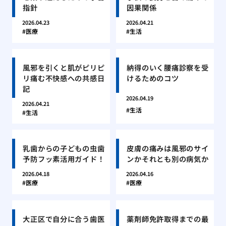
指針
因果関係
2026.04.23
2026.04.21
医療
生活
風邪を引くと肌がピリピ
納得のいく腰痛診察を受
リ痛む不快感への共感日
けるためのコツ
記
2026.04.19
2026.04.21
生活
生活
乳歯からの子どもの虫歯
皮膚の痛みは風邪のサイ
予防フッ素活用ガイド！
ンかそれとも別の病気か
2026.04.18
2026.04.16
医療
医療
大正区で自分に合う歯医
薬剤師免許取得までの最