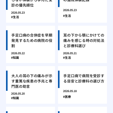
診の優先順位
2026.05.23
2026.05.23
生活
生活
手足口病の合併症を早期
耳の下から顎にかけての
発見するための病院の役
痛みを感じる時の対処法
割
と診療科選び
2026.05.22
2026.05.21
知識
生活
大人の耳の下の痛みが示
手足口病で病院を受診す
す重篤な疾患の予兆と専
る目安と診療科の選び方
門医の助言
2026.05.18
2026.05.20
医療
知識