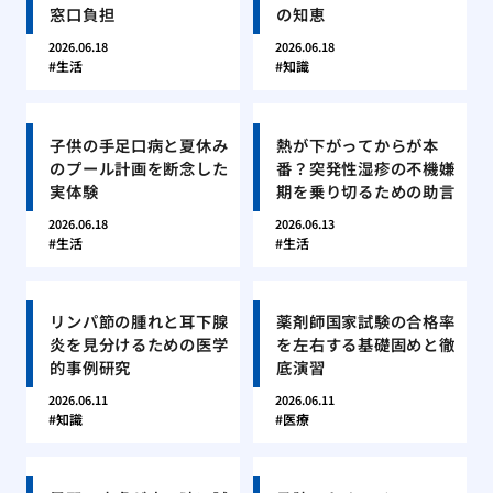
窓口負担
の知恵
2026.06.18
2026.06.18
生活
知識
子供の手足口病と夏休み
熱が下がってからが本
のプール計画を断念した
番？突発性湿疹の不機嫌
実体験
期を乗り切るための助言
2026.06.18
2026.06.13
生活
生活
リンパ節の腫れと耳下腺
薬剤師国家試験の合格率
炎を見分けるための医学
を左右する基礎固めと徹
的事例研究
底演習
2026.06.11
2026.06.11
知識
医療