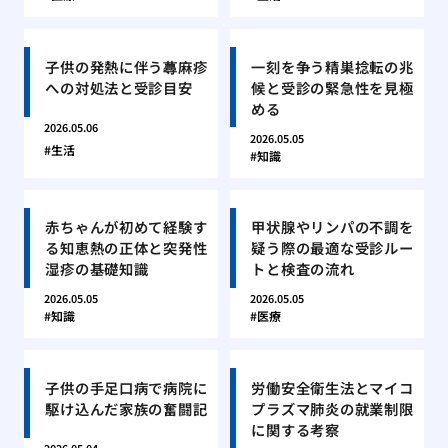
子供の発熱に伴う蕁麻疹
一刻を争う精巣捻転の兆
への対処法と受診目安
候と受診の緊急性を見極
める
2026.05.06
2026.05.05
生活
知識
赤ちゃんが初めて経験す
甲状腺やリンパの不調を
る知恵熱の正体と突発性
疑う際の最適な受診ルー
湿疹の基礎知識
トと検査の流れ
2026.05.05
2026.05.05
知識
医療
子供の手足口病で病院に
労働安全衛生法とマイコ
駆け込んだ家族の奮闘記
プラズマ肺炎の就業制限
に関する考察