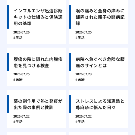
インフルエンザ迅速診断
喉の痛みと全身の痒みに
キットの仕組みと保険適
翻弄された親子の闘病記
用の基準
録
2026.07.26
2026.07.25
生活
生活
腰痛の陰に隠れた内臓疾
病院へ急ぐべき危険な腰
患を見つける検査
痛のサインとは
2026.07.25
2026.07.23
医療
医療
薬の副作用で熱と発疹が
ストレスによる知恵熱と
出た際の事例と教訓
蕁麻疹に悩んだ日々
2026.07.22
2026.07.22
生活
生活