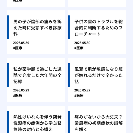
男の子が陰部の痛みを訴
子供の首のトラブルを総
えた時に受診すべき診療
合的に判断するためのフ
科
ローチャート
2026.05.30
2026.05.30
医療
医療
私が薬学部で過ごした過
風邪で肌が敏感になり服
酷で充実した六年間の全
が触れるだけで辛かった
記録
話
2026.05.29
2026.05.27
医療
医療
熱性けいれんを伴う突発
痛みがないから大丈夫？
性湿疹の症例から学ぶ緊
歯周病の初期症状の誤解
急時の対応と心構え
を解く