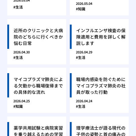
2026.05.04
2026.05.04
生活
知識
近所のクリニックと大病
インフルエンザ検査の保
院のどちらに行くべきか
険適用と費用を詳しく解
悩む日常
説します
2026.04.30
2026.04.29
生活
生活
マイコプラズマ肺炎によ
職場内感染を防ぐために
る欠勤から職場復帰まで
マイコプラズマ肺炎の社
の具体的な流れ
員が取った行動
2026.04.25
2026.04.24
知識
生活
薬学共用試験と病院実習
理学療法士が語る現代の
を乗り越えるための学習
子供の姿勢と首の痛みの