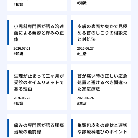
知識
知識
小児科専門医が語る溶連
皮膚の表面か奥かで見極
菌による発疹と痒みの正
める首のしこりの相談先
体
と対処法
2026.07.01
2026.06.27
知識
生活
生理が止まって三ヶ月が
首が痛い時の正しい応急
受診のタイムリミットで
処置と避けるべき間違っ
ある理由
た家庭療法
2026.06.25
2026.06.24
知識
生活
痛みの専門医が語る腰痛
亀頭包皮炎の症状と適切
治療の最前線
な診療科選びのポイント