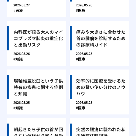
2026.05.27
2026.05.26
医療
医療
内科医が語る大人のマイ
痛みや大きさに合わせた
コプラズマ肺炎の重症化
首の腫瘤を診断するため
と出勤リスク
の診療科ガイド
2026.05.26
2026.05.25
知識
医療
環軸椎亜脱臼という子供
効率的に医療を受けるた
特有の疾患に関する症例
めの賢い使い分けのノウ
と知識
ハウ
2026.05.25
2026.05.25
知識
医療
朝起きたら子供の首が回
突然の腰痛に襲われた私
らない体験から学んだ受
の通院体験記録