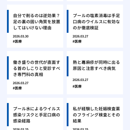
自分で削るのは逆効果？
プールの塩素消毒は手足
足の裏の固い角質を放置
口病のウイルスに有効な
してはいけない理由
のか徹底検証
2026.03.30
2026.03.27
医療
医療
働き盛りの世代が直面す
熱と蕁麻疹が同時に出る
る首のしこりと受診すべ
原因と注意すべき病気
き専門科の真相
2026.03.27
2026.03.27
医療
医療
プール水によるウイルス
私が経験した妊娠検査薬
感染リスクと手足口病の
のフライング検査とその
感染経路
結果
2026.03.25
2026.03.25