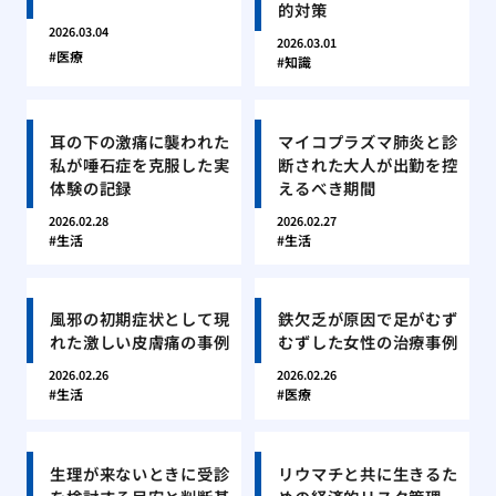
的対策
2026.03.04
2026.03.01
医療
知識
耳の下の激痛に襲われた
マイコプラズマ肺炎と診
私が唾石症を克服した実
断された大人が出勤を控
体験の記録
えるべき期間
2026.02.28
2026.02.27
生活
生活
風邪の初期症状として現
鉄欠乏が原因で足がむず
れた激しい皮膚痛の事例
むずした女性の治療事例
2026.02.26
2026.02.26
生活
医療
生理が来ないときに受診
リウマチと共に生きるた