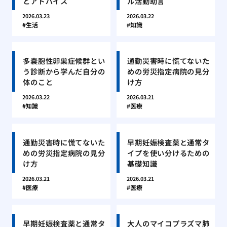
とアドバイス
ル活動助言
2026.03.23
2026.03.22
生活
知識
多嚢胞性卵巣症候群とい
通勤災害時に慌てないた
う診断から学んだ自分の
めの労災指定病院の見分
体のこと
け方
2026.03.22
2026.03.21
知識
医療
通勤災害時に慌てないた
早期妊娠検査薬と通常タ
めの労災指定病院の見分
イプを使い分けるための
け方
基礎知識
2026.03.21
2026.03.21
医療
医療
早期妊娠検査薬と通常タ
大人のマイコプラズマ肺