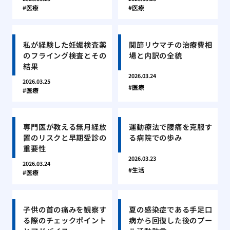
医療
医療
私が経験した妊娠検査薬
関節リウマチの治療費相
のフライング検査とその
場と内訳の全貌
結果
2026.03.24
2026.03.25
医療
医療
専門医が教える無月経放
運動療法で腰痛を克服す
置のリスクと早期受診の
る病院での歩み
重要性
2026.03.23
2026.03.24
生活
医療
子供の首の痛みを観察す
夏の感染症である手足口
る際のチェックポイント
病から回復した後のプー