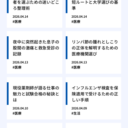
者を選ぶための迷いどこ
短ルートと大学選びの基
ろ整理術
準
2026.04.14
2026.04.14
医療
医療
夜中に突然起きた息子の
リンパ節の腫れとしこり
股間の激痛と救急受診の
の正体を解明するための
記録
医療機関選び
2026.04.13
2026.04.13
医療
医療
現役薬剤師が語る仕事の
インフルエンザ検査を保
魅力と試験合格の秘訣と
険適用で受けるための正
は
しい手順
2026.04.10
2026.04.09
医療
生活