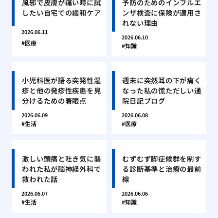
風邪で皮膚が痛い時に試
予防のためのインフルエ
したい自宅での緩和ケア
ンザ検査に保険が適用さ
れない理由
2026.06.11
2026.06.10
医療
知識
小児科医が語る突発性湿
週末に突然耳の下が痛く
疹と他の発疹性疾患を見
なった私の慌ただしい通
分けるための着眼点
院日記ブログ
2026.06.09
2026.06.08
生活
医療
激しい頭痛と吐き気に襲
むずむず脚症候群を制す
われた私が脳神経外科で
る診断基準と治療の最前
救われた話
線
2026.06.07
2026.06.06
生活
知識