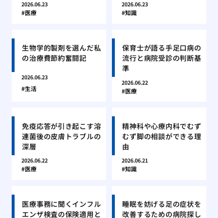
2026.06.23
2026.06.23
医療
知識
生物学的製剤を選んだ私
保育士が語る手足口病の
の治療費節約奮闘記
流行と病院受診の判断基
準
2026.06.23
2026.06.22
生活
医療
免疫応答が引き起こす溶
精神科や心療内科でむず
連菌後の皮膚トラブルの
むず脚の相談ができる理
深層
由
2026.06.22
2026.06.21
医療
知識
医療事務に聞くインフル
睡眠を妨げる足の症状を
エンザ検査の保険適用と
改善するための病院探し