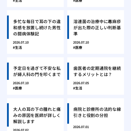
生活
医療
多忙な毎日で耳の下の違
溶連菌の治療中に蕁麻疹
和感を放置し続けた男性
が出た際の正しい判断基
の闘病体験記
準
2026.07.10
2026.07.10
生活
医療
予定日を過ぎて不安な私
歯医者の定期通院を継続
が婦人科の門を叩くまで
するメリットとは？
2026.07.10
2026.07.05
医療
生活
大人の耳の下の腫れと痛
病院と診療所の法的な線
みの原因を医師が詳しく
引きと役割の分担
解説します
2026.07.01
2026.07.02