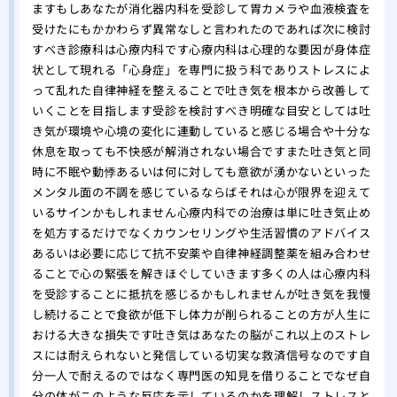
ますもしあなたが消化器内科を受診して胃カメラや血液検査を
受けたにもかかわらず異常なしと言われたのであれば次に検討
すべき診療科は心療内科です心療内科は心理的な要因が身体症
状として現れる「心身症」を専門に扱う科でありストレスによ
って乱れた自律神経を整えることで吐き気を根本から改善して
いくことを目指します受診を検討すべき明確な目安としては吐
き気が環境や心境の変化に連動していると感じる場合や十分な
休息を取っても不快感が解消されない場合ですまた吐き気と同
時に不眠や動悸あるいは何に対しても意欲が湧かないといった
メンタル面の不調を感じているならばそれは心が限界を迎えて
いるサインかもしれません心療内科での治療は単に吐き気止め
を処方するだけでなくカウンセリングや生活習慣のアドバイス
あるいは必要に応じて抗不安薬や自律神経調整薬を組み合わせ
ることで心の緊張を解きほぐしていきます多くの人は心療内科
を受診することに抵抗を感じるかもしれませんが吐き気を我慢
し続けることで食欲が低下し体力が削られることの方が人生に
おける大きな損失です吐き気はあなたの脳がこれ以上のストレ
スには耐えられないと発信している切実な救済信号なのです自
分一人で耐えるのではなく専門医の知見を借りることでなぜ自
分の体がこのような反応を示しているのかを理解しストレスと