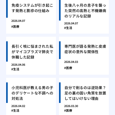
免疫システムが引き起こ
生後八ヶ月の息子を襲っ
す発熱と膨疹の仕組み
た突然の高熱と不機嫌病
のリアルな記録
2026.04.07
2026.04.07
医療
生活
長引く咳に悩まされた私
専門医が語る発熱と皮膚
がマイコプラズマ肺炎で
症状の意外な関係性
休職した記録
2026.04.03
2026.04.06
医療
生活
小児科医が教える男の子
自分で削るのは逆効果？
のデリケートな不調への
足の裏の固い角質を放置
対処法
してはいけない理由
2026.04.02
2026.03.30
生活
医療