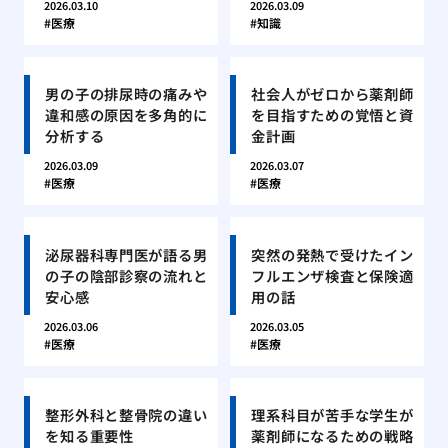
2026.03.10
2026.03.09
医療
知識
男の子の排尿時の痛みや
社会人がゼロから薬剤師
違和感の原因を多角的に
を目指すための覚悟と資
分析する
金計画
2026.03.09
2026.03.07
医療
医療
泌尿器科専門医が語る男
突然の発熱で受けたイン
の子の陰部診察の流れと
フルエンザ検査と保険適
安心感
用の話
2026.03.06
2026.03.05
医療
医療
整形外科と整骨院の違い
理系科目が苦手な学生が
を知る重要性
薬剤師になるための戦略