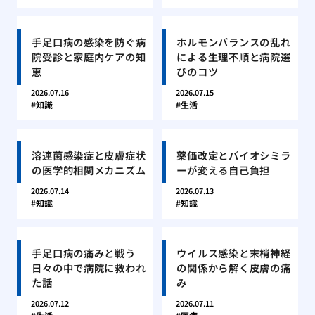
手足口病の感染を防ぐ病
ホルモンバランスの乱れ
院受診と家庭内ケアの知
による生理不順と病院選
恵
びのコツ
2026.07.16
2026.07.15
知識
生活
溶連菌感染症と皮膚症状
薬価改定とバイオシミラ
の医学的相関メカニズム
ーが変える自己負担
2026.07.14
2026.07.13
知識
知識
手足口病の痛みと戦う
ウイルス感染と末梢神経
日々の中で病院に救われ
の関係から解く皮膚の痛
た話
み
2026.07.12
2026.07.11