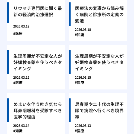
リウマチ専門医に聞く最
医療法の変遷から読み解
新の経済的治療選択
く病院と診療所の定義の
変遷
2026.03.18
2026.03.18
医療
知識
生理周期が不安定な人が
生理周期が不安定な人が
妊娠検査薬を使うべきタ
妊娠検査薬を使うべきタ
イミング
イミング
2026.03.15
2026.03.15
医療
医療
めまいを伴う吐き気なら
思春期や二十代の生理不
耳鼻咽喉科を受診すべき
順で病院へ行くべき境界
医学的理由
線
2026.03.14
2026.03.13
知識
医療