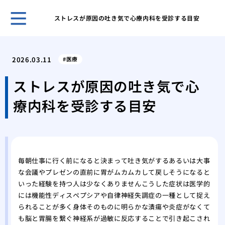
ストレスが原因の吐き気で心療内科を受診する目安
ホー
めば
2026.03.11
医療
れを
なぜ
ストレスが原因の吐き気で心
こす
療内科を受診する目安
めば
の有
スト
免疫
彼の
毎朝仕事に行く前になると決まって吐き気がするあるいは大事
る心
な会議やプレゼンの直前に胃がムカムカして戻しそうになると
繰り
いった経験を持つ人は少なくありませんこうした症状は医学的
体質
には機能性ディスペプシアや自律神経失調症の一種として捉え
めば
られることが多く身体そのものに明らかな潰瘍や炎症がなくて
球菌
も脳と胃腸を繋ぐ神経系が過敏に反応することで引き起こされ