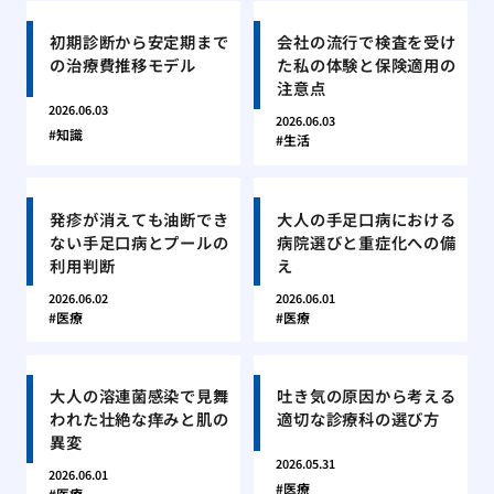
初期診断から安定期まで
会社の流行で検査を受け
の治療費推移モデル
た私の体験と保険適用の
注意点
2026.06.03
2026.06.03
知識
生活
発疹が消えても油断でき
大人の手足口病における
ない手足口病とプールの
病院選びと重症化への備
利用判断
え
2026.06.02
2026.06.01
医療
医療
大人の溶連菌感染で見舞
吐き気の原因から考える
われた壮絶な痒みと肌の
適切な診療科の選び方
異変
2026.05.31
2026.06.01
医療
医療