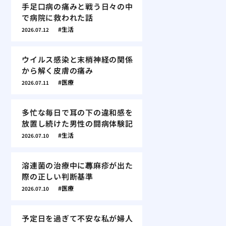
手足口病の痛みと戦う日々の中
で病院に救われた話
生活
2026.07.12
ウイルス感染と末梢神経の関係
から解く皮膚の痛み
医療
2026.07.11
多忙な毎日で耳の下の違和感を
放置し続けた男性の闘病体験記
生活
2026.07.10
溶連菌の治療中に蕁麻疹が出た
際の正しい判断基準
医療
2026.07.10
予定日を過ぎて不安な私が婦人