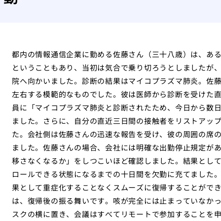
都内の情報通信企業に勤める佐藤さん（三十八歳）は、あ
ということもあり、当初は気合で乗り切ろうとしましたが
院へ向かいました。診断の結果はマイコプラズマ肺炎。佐
左右する模範的なものでした。彼は医師から診断を受けた
員に「マイコプラズマ肺炎と診断されたため、今日から数
ました。さらに、自分の直近三日間の接触者をリストアッ
た。会社側は佐藤さんの迅速な報告を受け、彼の周囲の席
ました。佐藤さんの場合、会社には明確な出勤停止規定が
移さなくなるか」をしつこいほど確認しました。結果とし
ロールできる状態になるまでの十日間を欠勤に充てました
果として重症化することなくスムーズに復帰することがで
は、復帰後の振る舞いです。咳が完全には止まっていなか
スクの横に置き、会議はすべてリモートで参加することを