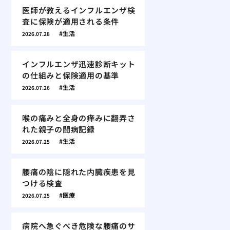
医師が教えるインフルエンザ検
査に保険が適用される条件
生活
2026.07.28
インフルエンザ迅速診断キット
の仕組みと保険適用の基準
生活
2026.07.26
喉の痛みと全身の痒みに翻弄さ
れた親子の闘病記録
生活
2026.07.25
腰痛の陰に隠れた内臓疾患を見
つける検査
医療
2026.07.25
病院へ急ぐべき危険な腰痛のサ