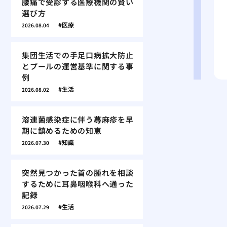
腰痛で受診する医療機関の賢い
選び方
医療
2026.08.04
集団生活での手足口病拡大防止
とプールの運営基準に関する事
例
生活
2026.08.02
溶連菌感染症に伴う蕁麻疹を早
期に鎮めるための知恵
知識
2026.07.30
突然見つかった首の腫れを相談
するために耳鼻咽喉科へ通った
記録
生活
2026.07.29