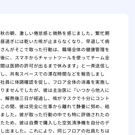
る秋の朝、激しい倦怠感と微熱を感じました。繁忙期
、昼過ぎには乾いた咳が止まらなくなり、早退して病
藤さんがそこで取った行動は、職場全体の健康管理を
直後に、スマホからチャットツールを使ってチーム全
日間は医師の許可が出るまで休みます」と一斉送信し
プし、共有スペースでの滞在時間などを報告しまし
の社員に体調確認を促し、フロア全体の消毒を実施し
ありませんでしたが、彼は主治医に「いつから他人に
て、解熱後三日が経過し、咳がマスクで十分にコント
。この間、彼は完全に仕事から離れて静養に努め、結
きました。彼が取った行動の中でも特に評価されたの
ったため、彼は自費で購入した空気清浄機を自分のデ
申し出ました。これにより、同じフロアの社員たちは