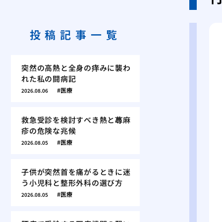
投稿記事一覧
突然の高熱と全身の痒みに襲わ
れた私の闘病記
医療
2026.08.06
救急受診を検討すべき熱と蕁麻
疹の危険な兆候
医療
2026.08.05
子供が突然首を痛がるときに迷
う小児科と整形外科の選び方
医療
2026.08.05