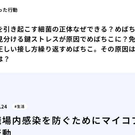
った行動
を引き起こす細菌の正体
なぜできる？めばち
見分ける鍵
ストレスが原因でめばちこに？
正しい接し方
繰り返すめばちこ。その原因
は？
.24
生活
職場内感染を防ぐためにマイコ
行動