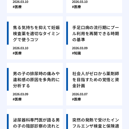
2026.03.10
2026.03.10
医療
医療
焦る気持ちを抑えて妊娠
手足口病の流行期にプー
検査薬を適切なタイミン
ル利用を再開できる時期
グで使うコツ
の基準
2026.03.10
2026.03.09
医療
知識
男の子の排尿時の痛みや
社会人がゼロから薬剤師
違和感の原因を多角的に
を目指すための覚悟と資
分析する
金計画
2026.03.09
2026.03.07
医療
医療
泌尿器科専門医が語る男
突然の発熱で受けたイン
の子の陰部診察の流れと
フルエンザ検査と保険適