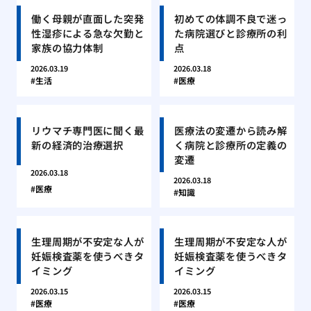
働く母親が直面した突発
初めての体調不良で迷っ
性湿疹による急な欠勤と
た病院選びと診療所の利
家族の協力体制
点
2026.03.19
2026.03.18
生活
医療
リウマチ専門医に聞く最
医療法の変遷から読み解
新の経済的治療選択
く病院と診療所の定義の
変遷
2026.03.18
2026.03.18
医療
知識
生理周期が不安定な人が
生理周期が不安定な人が
妊娠検査薬を使うべきタ
妊娠検査薬を使うべきタ
イミング
イミング
2026.03.15
2026.03.15
医療
医療