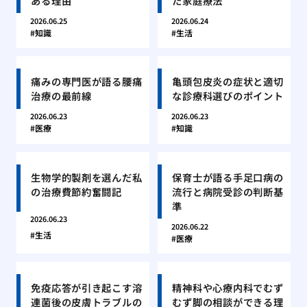
ある理由
た家庭療法
2026.06.25
2026.06.24
知識
生活
痛みの専門医が語る腰痛
亀頭包皮炎の症状と適切
治療の最前線
な診療科選びのポイント
2026.06.23
2026.06.23
医療
知識
生物学的製剤を選んだ私
保育士が語る手足口病の
の治療費節約奮闘記
流行と病院受診の判断基
準
2026.06.23
2026.06.22
生活
医療
免疫応答が引き起こす溶
精神科や心療内科でむず
連菌後の皮膚トラブルの
むず脚の相談ができる理