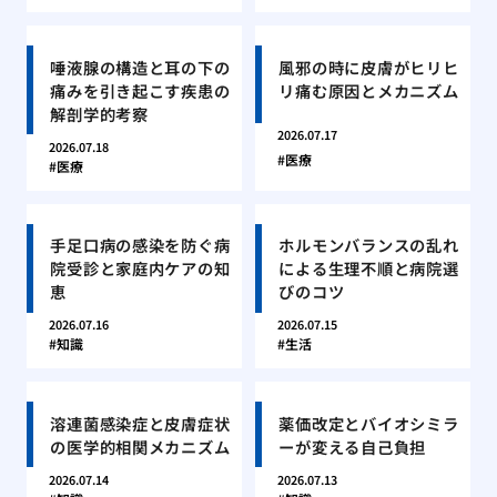
唾液腺の構造と耳の下の
風邪の時に皮膚がヒリヒ
痛みを引き起こす疾患の
リ痛む原因とメカニズム
解剖学的考察
2026.07.17
2026.07.18
医療
医療
手足口病の感染を防ぐ病
ホルモンバランスの乱れ
院受診と家庭内ケアの知
による生理不順と病院選
恵
びのコツ
2026.07.16
2026.07.15
知識
生活
溶連菌感染症と皮膚症状
薬価改定とバイオシミラ
の医学的相関メカニズム
ーが変える自己負担
2026.07.14
2026.07.13