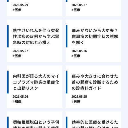
2026.05.29
2026.05.27
医療
医療
熱性けいれんを伴う突発
痛みがないから大丈夫？
性湿疹の症例から学ぶ緊
歯周病の初期症状の誤解
急時の対応と心構え
を解く
2026.05.27
2026.05.26
医療
医療
内科医が語る大人のマイ
痛みや大きさに合わせた
コプラズマ肺炎の重症化
首の腫瘤を診断するため
と出勤リスク
の診療科ガイド
2026.05.26
2026.05.25
知識
医療
環軸椎亜脱臼という子供
効率的に医療を受けるた
特有の疾患に関する症例
めの賢い使い分けのノウ