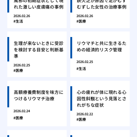
風邪の初期症状として現
鉄欠乏が原因で足がむず
れた激しい皮膚痛の事例
むずした女性の治療事例
2026.02.26
2026.02.26
生活
医療
生理が来ないときに受診
リウマチと共に生きるた
を検討する目安と判断基
めの経済的リスク管理
準
2026.02.25
2026.02.25
生活
医療
高額療養費制度を味方に
心の疲れが体に現れる心
つけるリウマチ治療
因性斜頸という見落とさ
れがちな症状
2026.02.24
2026.02.22
医療
医療