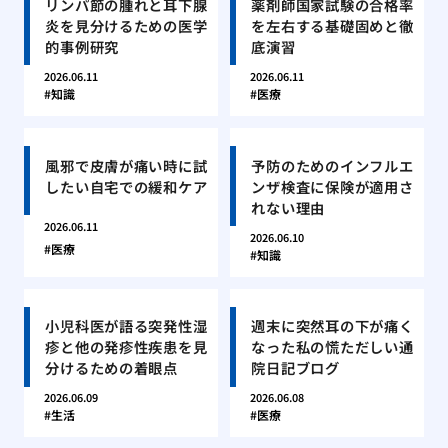
リンパ節の腫れと耳下腺
薬剤師国家試験の合格率
炎を見分けるための医学
を左右する基礎固めと徹
的事例研究
底演習
2026.06.11
2026.06.11
知識
医療
風邪で皮膚が痛い時に試
予防のためのインフルエ
したい自宅での緩和ケア
ンザ検査に保険が適用さ
れない理由
2026.06.11
2026.06.10
医療
知識
小児科医が語る突発性湿
週末に突然耳の下が痛く
疹と他の発疹性疾患を見
なった私の慌ただしい通
分けるための着眼点
院日記ブログ
2026.06.09
2026.06.08
生活
医療