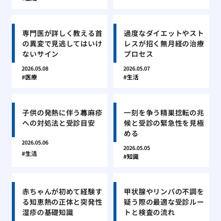
専門医が詳しく教える首
過度なダイエットやスト
の異変で見逃してはいけ
レスが招く無月経の治療
ないサイン
プロセス
2026.05.08
2026.05.07
医療
生活
子供の発熱に伴う蕁麻疹
一刻を争う精巣捻転の兆
への対処法と受診目安
候と受診の緊急性を見極
める
2026.05.06
2026.05.05
生活
知識
赤ちゃんが初めて経験す
甲状腺やリンパの不調を
る知恵熱の正体と突発性
疑う際の最適な受診ルー
湿疹の基礎知識
トと検査の流れ