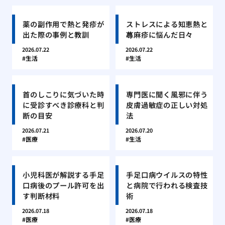
薬の副作用で熱と発疹が
ストレスによる知恵熱と
出た際の事例と教訓
蕁麻疹に悩んだ日々
2026.07.22
2026.07.22
生活
生活
首のしこりに気づいた時
専門医に聞く風邪に伴う
に受診すべき診療科と判
皮膚過敏症の正しい対処
断の目安
法
2026.07.21
2026.07.20
医療
生活
小児科医が解説する手足
手足口病ウイルスの特性
口病後のプール許可を出
と病院で行われる検査技
す判断材料
術
2026.07.18
2026.07.18
医療
医療