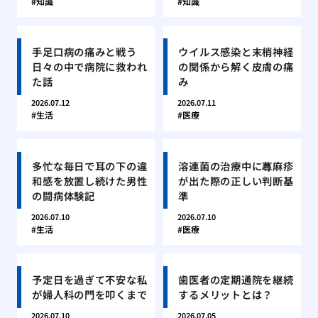
知識
知識
手足口病の痛みと戦う
ウイルス感染と末梢神経
日々の中で病院に救われ
の関係から解く皮膚の痛
た話
み
2026.07.12
2026.07.11
生活
医療
多忙な毎日で耳の下の違
溶連菌の治療中に蕁麻疹
和感を放置し続けた男性
が出た際の正しい判断基
の闘病体験記
準
2026.07.10
2026.07.10
生活
医療
予定日を過ぎて不安な私
歯医者の定期通院を継続
が婦人科の門を叩くまで
するメリットとは？
2026.07.10
2026.07.05