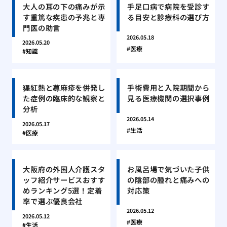
大人の耳の下の痛みが示
手足口病で病院を受診す
す重篤な疾患の予兆と専
る目安と診療科の選び方
門医の助言
2026.05.18
2026.05.20
医療
知識
猩紅熱と蕁麻疹を併発し
手術費用と入院期間から
た症例の臨床的な観察と
見る医療機関の選択事例
分析
2026.05.14
2026.05.17
生活
医療
大阪府の外国人介護スタ
お風呂場で気づいた子供
ッフ紹介サービスおすす
の陰部の腫れと痛みへの
めランキング5選！定着
対応策
率で選ぶ優良会社
2026.05.12
2026.05.12
医療
生活