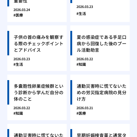
重要性
2026.03.23
2026.03.24
生活
医療
子供の首の痛みを観察す
夏の感染症である手足口
る際のチェックポイント
病から回復した後のプー
とアドバイス
ル活動助言
2026.03.23
2026.03.22
生活
知識
多嚢胞性卵巣症候群とい
通勤災害時に慌てないた
う診断から学んだ自分の
めの労災指定病院の見分
体のこと
け方
2026.03.22
2026.03.21
知識
医療
通勤災害時に慌てないた
早期妊娠検査薬と通常タ