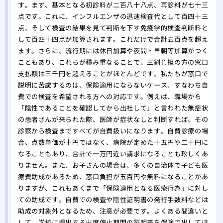
す。まず、基本となる初診料が二百八十八点、再診料が七十三
点です。これに、インフルエンザの迅速検査代として百四十三
点、そして検査の結果を見て判断を下す免疫学的検査判断料と
して百四十四点が加算されます。これだけで合計五百点を超え
ます。さらに、流行期には休日加算や夜間・早朝等加算がつく
こともあり、これらが積み重なることで、三割負担の方の窓口
支払額は三千円を超えることがほとんどです。私たちが窓口で
説明に苦慮するのは、保険適用にならないケース、すなわち自
費での検査を希望される方への対応です。例えば、職場から
「陰性であることを確認してから出社して」と言われた無症状
の患者さんが来られた際、医師が症状なしと判断すれば、その
診察から検査まですべてが自費扱いになります。自費診療の場
合、点数単価が十円ではなく、病院が定めた十五円や二十円に
なることもあり、合計で一万円近い請求になることも珍しくあ
りません。また、お子さんの場合は、多くの自治体で子ども医
療費助成があるため、窓口負担が五百円や無料になることがあ
りますが、これもあくまで「保険適用となる医療行為」に対し
ての助成です。自費での検査や陰性証明書の発行手数料などは
助成の対象外となるため、注意が必要です。よくある間違いと
して、学校に提出する出席停止期間の証明書を保険で出してほ