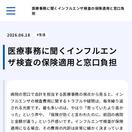
医療事務に聞くインフルエンザ検査の保険適用と窓口負
担
ホー
めば
2026.06.18
生活
れを
なぜ
医療事務に聞くインフルエン
こす
ザ検査の保険適用と窓口負担
めば
の有
スト
免疫
彼の
病院の窓口で会計を担当する医療事務の視点から見ると、イン
る心
フルエンザの検査費用に関するトラブルや疑問は、毎年繰り返
繰り
される光景です。最も多いのは、やはり「思っていたより高か
体質
った」という声や、「保険が効くと言われたのに、前回の病院
めば
と金額が違う」という戸惑いです。インフルエンザ検査が保険
球菌
適用になる場合、その費用の内訳は非常に細かく決まっていま