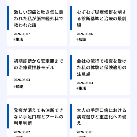
激しい頭痛と吐き気に襲
むずむず脚症候群を制す
われた私が脳神経外科で
る診断基準と治療の最前
救われた話
線
2026.06.07
2026.06.06
生活
知識
初期診断から安定期まで
会社の流行で検査を受け
の治療費推移モデル
た私の体験と保険適用の
注意点
2026.06.03
2026.06.03
知識
生活
発疹が消えても油断でき
大人の手足口病における
ない手足口病とプールの
病院選びと重症化への備
利用判断
え
2026.06.02
2026.06.01