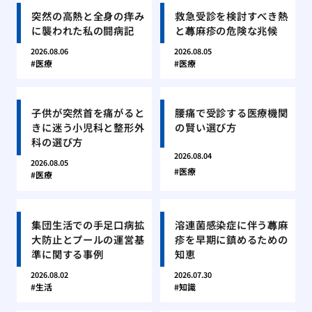
突然の高熱と全身の痒み
救急受診を検討すべき熱
に襲われた私の闘病記
と蕁麻疹の危険な兆候
2026.08.06
2026.08.05
医療
医療
子供が突然首を痛がると
腰痛で受診する医療機関
きに迷う小児科と整形外
の賢い選び方
科の選び方
2026.08.04
2026.08.05
医療
医療
集団生活での手足口病拡
溶連菌感染症に伴う蕁麻
大防止とプールの運営基
疹を早期に鎮めるための
準に関する事例
知恵
2026.08.02
2026.07.30
生活
知識