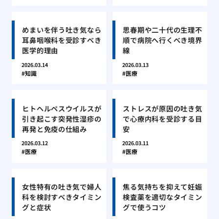
めまいを伴う吐き気なら
思春期や二十代の生理不
耳鼻咽喉科を受診すべき
順で病院へ行くべき境界
医学的理由
線
2026.03.14
2026.03.13
知識
医療
ヒトヘルペスウイルスが
ストレスが原因の吐き気
引き起こす突発性湿疹の
で心療内科を受診する目
再発と免疫の仕組み
安
2026.03.12
2026.03.11
医療
医療
女性特有の吐き気で婦人
焦る気持ちを抑えて妊娠
科を検討すべきタイミン
検査薬を適切なタイミン
グと症状
グで使うコツ