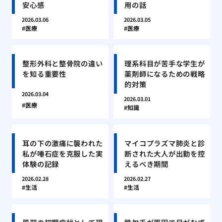
安心感
用の話
2026.03.06
2026.03.05
医療
医療
整形外科と整骨院の違い
理系科目が苦手な学生が
を知る重要性
薬剤師になるための戦略
的対策
2026.03.04
2026.03.01
医療
知識
耳の下の激痛に襲われた
マイコプラズマ肺炎と診
私が唾石症を克服した実
断された大人が出勤を控
体験の記録
えるべき期間
2026.02.28
2026.02.27
生活
生活