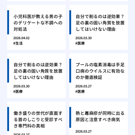
小児科医が教える男の子
自分で削るのは逆効果？
のデリケートな不調への
足の裏の固い角質を放置
対処法
してはいけない理由
2026.04.02
2026.03.30
生活
医療
自分で削るのは逆効果？
プールの塩素消毒は手足
足の裏の固い角質を放置
口病のウイルスに有効な
してはいけない理由
のか徹底検証
2026.03.30
2026.03.27
医療
医療
働き盛りの世代が直面す
熱と蕁麻疹が同時に出る
る首のしこりと受診すべ
原因と注意すべき病気
き専門科の真相
2026.03.27
2026.03.27