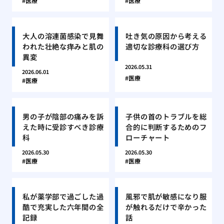
医療
医療
大人の溶連菌感染で見舞
吐き気の原因から考える
われた壮絶な痒みと肌の
適切な診療科の選び方
異変
2026.05.31
2026.06.01
医療
医療
男の子が陰部の痛みを訴
子供の首のトラブルを総
えた時に受診すべき診療
合的に判断するためのフ
科
ローチャート
2026.05.30
2026.05.30
医療
医療
私が薬学部で過ごした過
風邪で肌が敏感になり服
酷で充実した六年間の全
が触れるだけで辛かった
記録
話