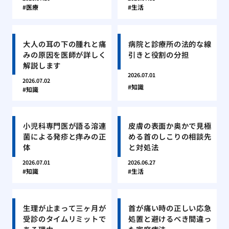
医療
生活
大人の耳の下の腫れと痛
病院と診療所の法的な線
みの原因を医師が詳しく
引きと役割の分担
解説します
2026.07.01
2026.07.02
知識
知識
小児科専門医が語る溶連
皮膚の表面か奥かで見極
菌による発疹と痒みの正
める首のしこりの相談先
体
と対処法
2026.07.01
2026.06.27
知識
生活
生理が止まって三ヶ月が
首が痛い時の正しい応急
受診のタイムリミットで
処置と避けるべき間違っ