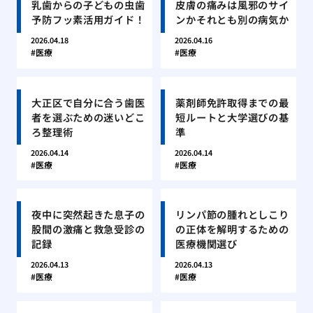
乳歯からの子どもの虫歯
皮膚の痛みは風邪のサイ
予防フッ素活用ガイド！
ンかそれとも別の病気か
2026.04.18
2026.04.16
医療
医療
大正区で自分に合う歯医
薬剤師免許取得までの最
者を選ぶための迷いどこ
短ルートと大学選びの基
ろ整理術
準
2026.04.14
2026.04.14
医療
医療
夜中に突然起きた息子の
リンパ節の腫れとしこり
股間の激痛と救急受診の
の正体を解明するための
記録
医療機関選び
2026.04.13
2026.04.13
医療
医療