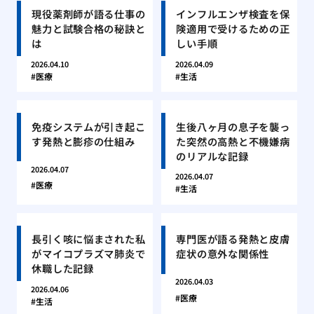
現役薬剤師が語る仕事の
インフルエンザ検査を保
魅力と試験合格の秘訣と
険適用で受けるための正
は
しい手順
2026.04.10
2026.04.09
医療
生活
免疫システムが引き起こ
生後八ヶ月の息子を襲っ
す発熱と膨疹の仕組み
た突然の高熱と不機嫌病
のリアルな記録
2026.04.07
2026.04.07
医療
生活
長引く咳に悩まされた私
専門医が語る発熱と皮膚
がマイコプラズマ肺炎で
症状の意外な関係性
休職した記録
2026.04.03
2026.04.06
医療
生活