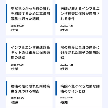
突然見つかった首の腫れ
医師が教えるインフルエ
を相談するために耳鼻咽
ンザ検査に保険が適用さ
喉科へ通った記録
れる条件
2026.07.29
2026.07.28
生活
生活
インフルエンザ迅速診断
喉の痛みと全身の痒みに
キットの仕組みと保険適
翻弄された親子の闘病記
用の基準
録
2026.07.26
2026.07.25
生活
生活
腰痛の陰に隠れた内臓疾
病院へ急ぐべき危険な腰
患を見つける検査
痛のサインとは
2026.07.25
2026.07.23
医療
医療