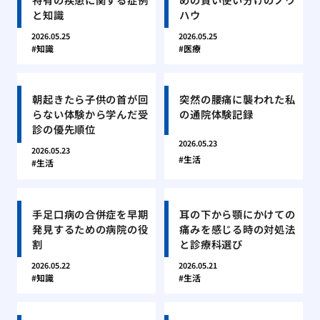
と知識
ハウ
2026.05.25
2026.05.25
知識
医療
朝起きたら子供の首が回
突然の腰痛に襲われた私
らない体験から学んだ受
の通院体験記録
診の優先順位
2026.05.23
2026.05.23
生活
生活
手足口病の合併症を早期
耳の下から顎にかけての
発見するための病院の役
痛みを感じる時の対処法
割
と診療科選び
2026.05.22
2026.05.21
知識
生活