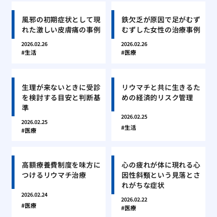
風邪の初期症状として現
鉄欠乏が原因で足がむず
れた激しい皮膚痛の事例
むずした女性の治療事例
2026.02.26
2026.02.26
生活
医療
生理が来ないときに受診
リウマチと共に生きるた
を検討する目安と判断基
めの経済的リスク管理
準
2026.02.25
2026.02.25
生活
医療
高額療養費制度を味方に
心の疲れが体に現れる心
つけるリウマチ治療
因性斜頸という見落とさ
れがちな症状
2026.02.24
2026.02.22
医療
医療