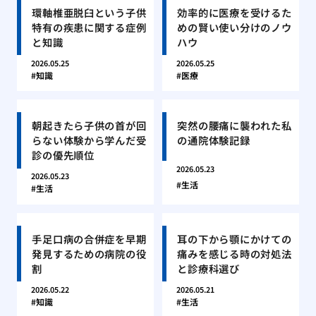
環軸椎亜脱臼という子供
効率的に医療を受けるた
特有の疾患に関する症例
めの賢い使い分けのノウ
と知識
ハウ
2026.05.25
2026.05.25
知識
医療
朝起きたら子供の首が回
突然の腰痛に襲われた私
らない体験から学んだ受
の通院体験記録
診の優先順位
2026.05.23
2026.05.23
生活
生活
手足口病の合併症を早期
耳の下から顎にかけての
発見するための病院の役
痛みを感じる時の対処法
割
と診療科選び
2026.05.22
2026.05.21
知識
生活