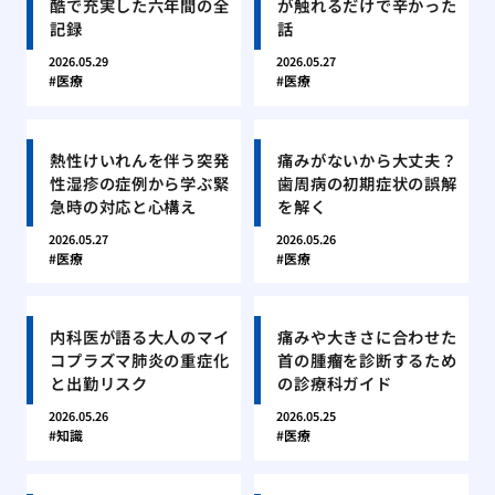
酷で充実した六年間の全
が触れるだけで辛かった
記録
話
2026.05.29
2026.05.27
医療
医療
熱性けいれんを伴う突発
痛みがないから大丈夫？
性湿疹の症例から学ぶ緊
歯周病の初期症状の誤解
急時の対応と心構え
を解く
2026.05.27
2026.05.26
医療
医療
内科医が語る大人のマイ
痛みや大きさに合わせた
コプラズマ肺炎の重症化
首の腫瘤を診断するため
と出勤リスク
の診療科ガイド
2026.05.26
2026.05.25
知識
医療