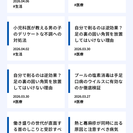
2026.04.06
医療
生活
小児科医が教える男の子
自分で削るのは逆効果？
のデリケートな不調への
足の裏の固い角質を放置
対処法
してはいけない理由
2026.04.02
2026.03.30
生活
医療
自分で削るのは逆効果？
プールの塩素消毒は手足
足の裏の固い角質を放置
口病のウイルスに有効な
してはいけない理由
のか徹底検証
2026.03.30
2026.03.27
医療
医療
働き盛りの世代が直面す
熱と蕁麻疹が同時に出る
る首のしこりと受診すべ
原因と注意すべき病気