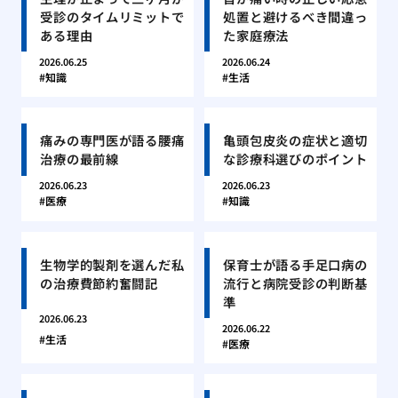
受診のタイムリミットで
処置と避けるべき間違っ
ある理由
た家庭療法
2026.06.25
2026.06.24
知識
生活
痛みの専門医が語る腰痛
亀頭包皮炎の症状と適切
治療の最前線
な診療科選びのポイント
2026.06.23
2026.06.23
医療
知識
生物学的製剤を選んだ私
保育士が語る手足口病の
の治療費節約奮闘記
流行と病院受診の判断基
準
2026.06.23
2026.06.22
生活
医療