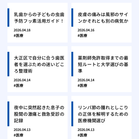
乳歯からの子どもの虫歯
皮膚の痛みは風邪のサイ
予防フッ素活用ガイド！
ンかそれとも別の病気か
2026.04.18
2026.04.16
医療
医療
大正区で自分に合う歯医
薬剤師免許取得までの最
者を選ぶための迷いどこ
短ルートと大学選びの基
ろ整理術
準
2026.04.14
2026.04.14
医療
医療
夜中に突然起きた息子の
リンパ節の腫れとしこり
股間の激痛と救急受診の
の正体を解明するための
記録
医療機関選び
2026.04.13
2026.04.13
医療
医療