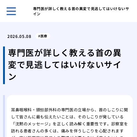
専門医が詳しく教える首の異変で見逃してはいけないサ
イン
ホー
めば
2026.05.08
医療
れを
なぜ
専門医が詳しく教える首の異
こす
変で見逃してはいけないサイ
めば
の有
ン
スト
免疫
彼の
る心
繰り
耳鼻咽喉科・頭頸部外科の専門医の立場から、首のしこりに関
して皆さんに最も伝えたいことは、そのしこりが発している
体質
「沈黙のメッセージ」を正しく読み解く重要性です。診察室を
めば
訪れる患者さんの多くは、痛みを伴うしこりを心配されます
球菌