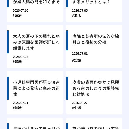
が婦人科の門を叩くまで
するメリットとは？
2026.07.10
2026.07.05
医療
生活
大人の耳の下の腫れと痛
病院と診療所の法的な線
みの原因を医師が詳しく
引きと役割の分担
解説します
2026.07.01
2026.07.02
知識
知識
小児科専門医が語る溶連
皮膚の表面か奥かで見極
菌による発疹と痒みの正
める首のしこりの相談先
体
と対処法
2026.07.01
2026.06.27
知識
生活
生理が止まって三ヶ月が
首が痛い時の正しい応急