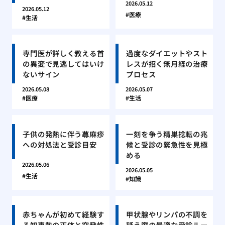
2026.05.12
2026.05.12
医療
生活
専門医が詳しく教える首
過度なダイエットやスト
の異変で見逃してはいけ
レスが招く無月経の治療
ないサイン
プロセス
2026.05.08
2026.05.07
医療
生活
子供の発熱に伴う蕁麻疹
一刻を争う精巣捻転の兆
への対処法と受診目安
候と受診の緊急性を見極
める
2026.05.06
2026.05.05
生活
知識
赤ちゃんが初めて経験す
甲状腺やリンパの不調を
る知恵熱の正体と突発性
疑う際の最適な受診ルー