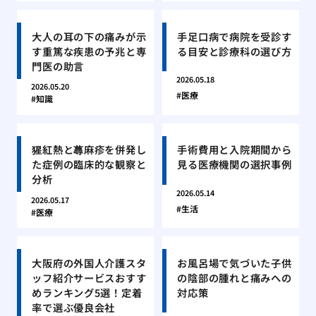
大人の耳の下の痛みが示
手足口病で病院を受診す
す重篤な疾患の予兆と専
る目安と診療科の選び方
門医の助言
2026.05.18
2026.05.20
医療
知識
猩紅熱と蕁麻疹を併発し
手術費用と入院期間から
た症例の臨床的な観察と
見る医療機関の選択事例
分析
2026.05.14
2026.05.17
生活
医療
大阪府の外国人介護スタ
お風呂場で気づいた子供
ッフ紹介サービスおすす
の陰部の腫れと痛みへの
めランキング5選！定着
対応策
率で選ぶ優良会社