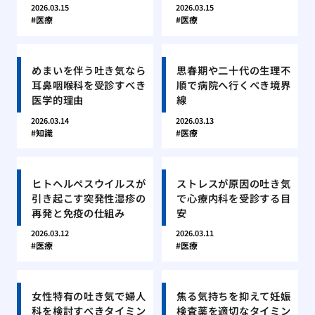
2026.03.15
2026.03.15
医療
医療
めまいを伴う吐き気なら
思春期や二十代の生理不
耳鼻咽喉科を受診すべき
順で病院へ行くべき境界
医学的理由
線
2026.03.14
2026.03.13
知識
医療
ヒトヘルペスウイルスが
ストレスが原因の吐き気
引き起こす突発性湿疹の
で心療内科を受診する目
再発と免疫の仕組み
安
2026.03.12
2026.03.11
医療
医療
女性特有の吐き気で婦人
焦る気持ちを抑えて妊娠
科を検討すべきタイミン
検査薬を適切なタイミン