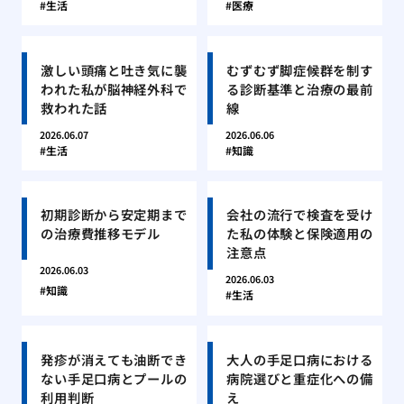
生活
医療
激しい頭痛と吐き気に襲
むずむず脚症候群を制す
われた私が脳神経外科で
る診断基準と治療の最前
救われた話
線
2026.06.07
2026.06.06
生活
知識
初期診断から安定期まで
会社の流行で検査を受け
の治療費推移モデル
た私の体験と保険適用の
注意点
2026.06.03
2026.06.03
知識
生活
発疹が消えても油断でき
大人の手足口病における
ない手足口病とプールの
病院選びと重症化への備
利用判断
え