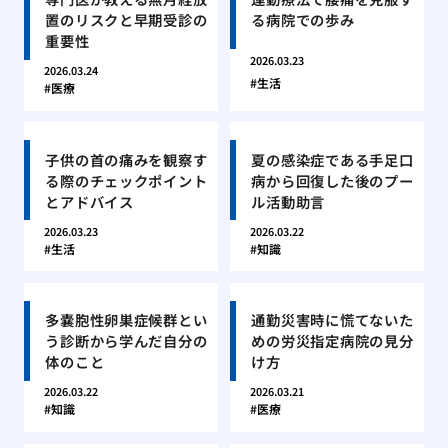
置のリスクと早期受診の
る病院での歩み
重要性
2026.03.23
2026.03.24
生活
医療
子供の首の痛みを観察す
夏の感染症である手足口
る際のチェックポイント
病から回復した後のプー
とアドバイス
ル活動助言
2026.03.23
2026.03.22
生活
知識
多嚢胞性卵巣症候群とい
通勤災害時に慌てないた
う診断から学んだ自分の
めの労災指定病院の見分
体のこと
け方
2026.03.22
2026.03.21
知識
医療