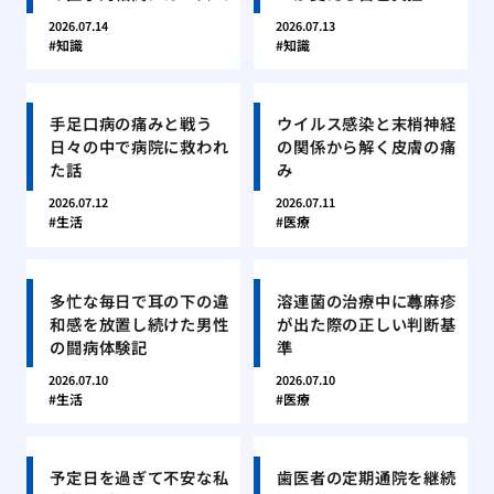
2026.07.14
2026.07.13
知識
知識
手足口病の痛みと戦う
ウイルス感染と末梢神経
日々の中で病院に救われ
の関係から解く皮膚の痛
た話
み
2026.07.12
2026.07.11
生活
医療
多忙な毎日で耳の下の違
溶連菌の治療中に蕁麻疹
和感を放置し続けた男性
が出た際の正しい判断基
の闘病体験記
準
2026.07.10
2026.07.10
生活
医療
予定日を過ぎて不安な私
歯医者の定期通院を継続