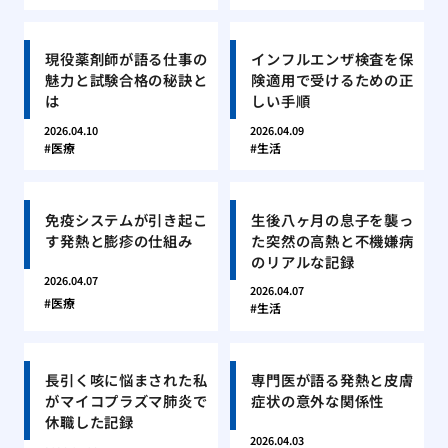
現役薬剤師が語る仕事の
インフルエンザ検査を保
魅力と試験合格の秘訣と
険適用で受けるための正
は
しい手順
2026.04.10
2026.04.09
医療
生活
免疫システムが引き起こ
生後八ヶ月の息子を襲っ
す発熱と膨疹の仕組み
た突然の高熱と不機嫌病
のリアルな記録
2026.04.07
2026.04.07
医療
生活
長引く咳に悩まされた私
専門医が語る発熱と皮膚
がマイコプラズマ肺炎で
症状の意外な関係性
休職した記録
2026.04.03