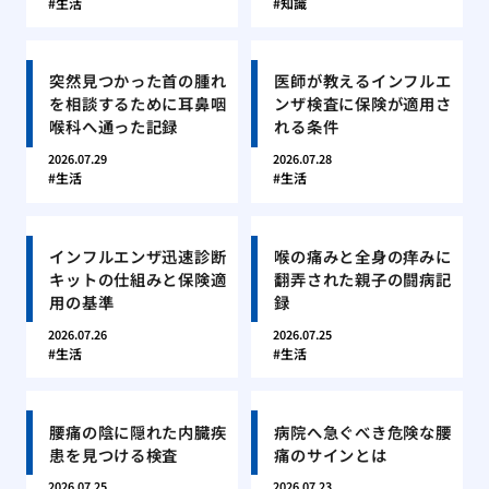
生活
知識
突然見つかった首の腫れ
医師が教えるインフルエ
を相談するために耳鼻咽
ンザ検査に保険が適用さ
喉科へ通った記録
れる条件
2026.07.29
2026.07.28
生活
生活
インフルエンザ迅速診断
喉の痛みと全身の痒みに
キットの仕組みと保険適
翻弄された親子の闘病記
用の基準
録
2026.07.26
2026.07.25
生活
生活
腰痛の陰に隠れた内臓疾
病院へ急ぐべき危険な腰
患を見つける検査
痛のサインとは
2026.07.25
2026.07.23