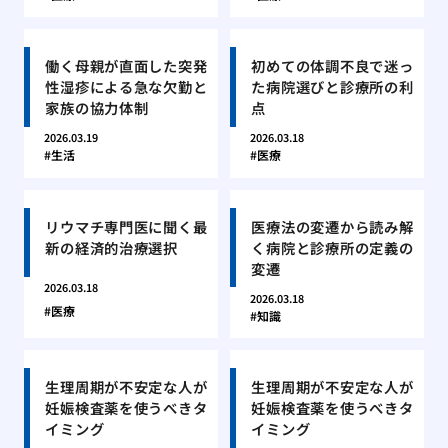
働く母親が直面した突発
初めての体調不良で迷っ
性湿疹による急な欠勤と
た病院選びと診療所の利
家族の協力体制
点
2026.03.19
2026.03.18
生活
医療
リウマチ専門医に聞く最
医療法の変遷から読み解
新の経済的治療選択
く病院と診療所の定義の
変遷
2026.03.18
2026.03.18
医療
知識
生理周期が不安定な人が
生理周期が不安定な人が
妊娠検査薬を使うべきタ
妊娠検査薬を使うべきタ
イミング
イミング