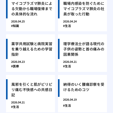
マイコプラズマ肺炎によ
職場内感染を防ぐために
る欠勤から職場復帰まで
マイコプラズマ肺炎の社
の具体的な流れ
員が取った行動
2026.04.25
2026.04.24
知識
生活
薬学共用試験と病院実習
理学療法士が語る現代の
を乗り越えるための学習
子供の姿勢と首の痛みの
指針
因果関係
2026.04.23
2026.04.21
医療
生活
風邪を引くと肌がピリピ
納得のいく腰痛診察を受
リ痛む不快感への共感日
けるためのコツ
記
2026.04.19
2026.04.21
生活
生活