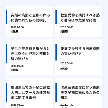
突然の高熱と全身の痒み
救急受診を検討すべき熱
に襲われた私の闘病記
と蕁麻疹の危険な兆候
2026.08.06
2026.08.05
医療
医療
子供が突然首を痛がると
腰痛で受診する医療機関
きに迷う小児科と整形外
の賢い選び方
科の選び方
2026.08.04
2026.08.05
医療
医療
集団生活での手足口病拡
溶連菌感染症に伴う蕁麻
大防止とプールの運営基
疹を早期に鎮めるための
準に関する事例
知恵
2026.08.02
2026.07.30