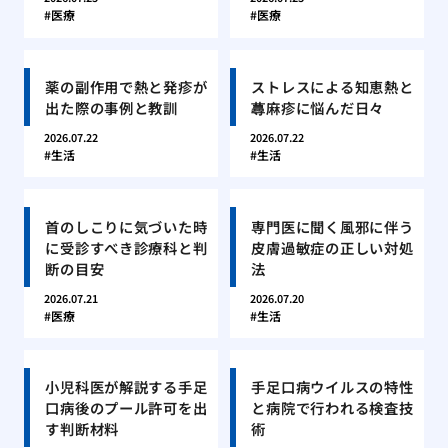
医療
医療
薬の副作用で熱と発疹が
ストレスによる知恵熱と
出た際の事例と教訓
蕁麻疹に悩んだ日々
2026.07.22
2026.07.22
生活
生活
首のしこりに気づいた時
専門医に聞く風邪に伴う
に受診すべき診療科と判
皮膚過敏症の正しい対処
断の目安
法
2026.07.21
2026.07.20
医療
生活
小児科医が解説する手足
手足口病ウイルスの特性
口病後のプール許可を出
と病院で行われる検査技
す判断材料
術