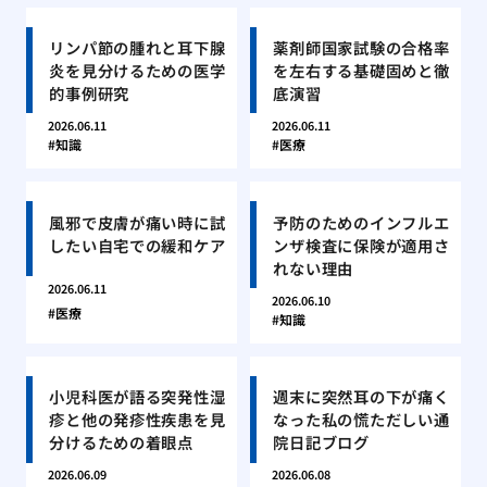
リンパ節の腫れと耳下腺
薬剤師国家試験の合格率
炎を見分けるための医学
を左右する基礎固めと徹
的事例研究
底演習
2026.06.11
2026.06.11
知識
医療
風邪で皮膚が痛い時に試
予防のためのインフルエ
したい自宅での緩和ケア
ンザ検査に保険が適用さ
れない理由
2026.06.11
2026.06.10
医療
知識
小児科医が語る突発性湿
週末に突然耳の下が痛く
疹と他の発疹性疾患を見
なった私の慌ただしい通
分けるための着眼点
院日記ブログ
2026.06.09
2026.06.08