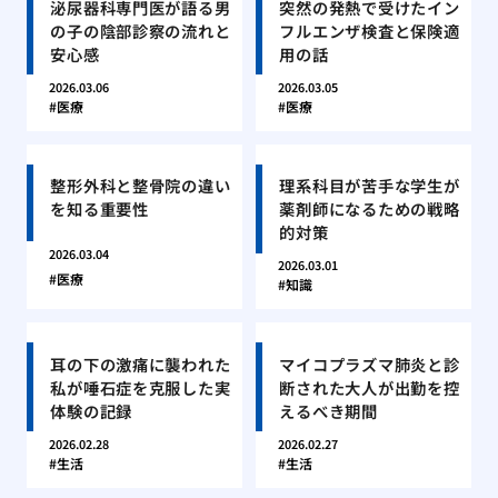
泌尿器科専門医が語る男
突然の発熱で受けたイン
の子の陰部診察の流れと
フルエンザ検査と保険適
安心感
用の話
2026.03.06
2026.03.05
医療
医療
整形外科と整骨院の違い
理系科目が苦手な学生が
を知る重要性
薬剤師になるための戦略
的対策
2026.03.04
2026.03.01
医療
知識
耳の下の激痛に襲われた
マイコプラズマ肺炎と診
私が唾石症を克服した実
断された大人が出勤を控
体験の記録
えるべき期間
2026.02.28
2026.02.27
生活
生活