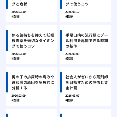
グと症状
グで使うコツ
2026.03.10
2026.03.10
医療
医療
焦る気持ちを抑えて妊娠
手足口病の流行期にプー
検査薬を適切なタイミン
ル利用を再開できる時期
グで使うコツ
の基準
2026.03.10
2026.03.09
医療
知識
男の子の排尿時の痛みや
社会人がゼロから薬剤師
違和感の原因を多角的に
を目指すための覚悟と資
分析する
金計画
2026.03.09
2026.03.07
医療
医療