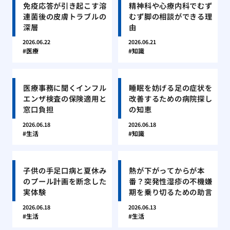
免疫応答が引き起こす溶
精神科や心療内科でむず
連菌後の皮膚トラブルの
むず脚の相談ができる理
深層
由
2026.06.22
2026.06.21
医療
知識
医療事務に聞くインフル
睡眠を妨げる足の症状を
エンザ検査の保険適用と
改善するための病院探し
窓口負担
の知恵
2026.06.18
2026.06.18
生活
知識
子供の手足口病と夏休み
熱が下がってからが本
のプール計画を断念した
番？突発性湿疹の不機嫌
実体験
期を乗り切るための助言
2026.06.18
2026.06.13
生活
生活