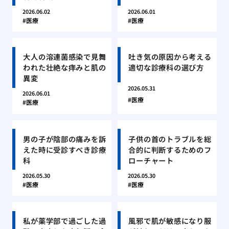
2026.06.02
2026.06.01
医療
医療
大人の溶連菌感染で見舞
吐き気の原因から考える
われた壮絶な痒みと肌の
適切な診療科の選び方
異変
2026.05.31
2026.06.01
医療
医療
男の子が陰部の痛みを訴
子供の首のトラブルを総
えた時に受診すべき診療
合的に判断するためのフ
科
ローチャート
2026.05.30
2026.05.30
医療
医療
私が薬学部で過ごした過
風邪で肌が敏感になり服