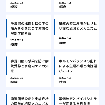
2026.07.18
2026.07.18
医療
医療
唾液腺の構造と耳の下の
風邪の時に皮膚がヒリヒ
痛みを引き起こす疾患の
リ痛む原因とメカニズム
解剖学的考察
2026.07.17
2026.07.18
医療
医療
手足口病の感染を防ぐ病
ホルモンバランスの乱れ
院受診と家庭内ケアの知
による生理不順と病院選
恵
びのコツ
2026.07.16
2026.07.15
知識
生活
溶連菌感染症と皮膚症状
薬価改定とバイオシミラ
の医学的相関メカニズム
ーが変える自己負担