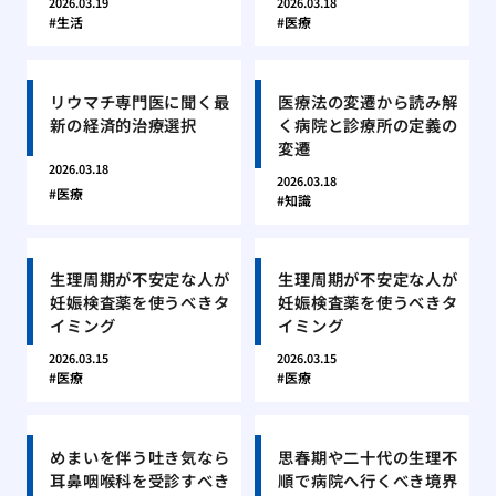
2026.03.19
2026.03.18
生活
医療
リウマチ専門医に聞く最
医療法の変遷から読み解
新の経済的治療選択
く病院と診療所の定義の
変遷
2026.03.18
2026.03.18
医療
知識
生理周期が不安定な人が
生理周期が不安定な人が
妊娠検査薬を使うべきタ
妊娠検査薬を使うべきタ
イミング
イミング
2026.03.15
2026.03.15
医療
医療
めまいを伴う吐き気なら
思春期や二十代の生理不
耳鼻咽喉科を受診すべき
順で病院へ行くべき境界