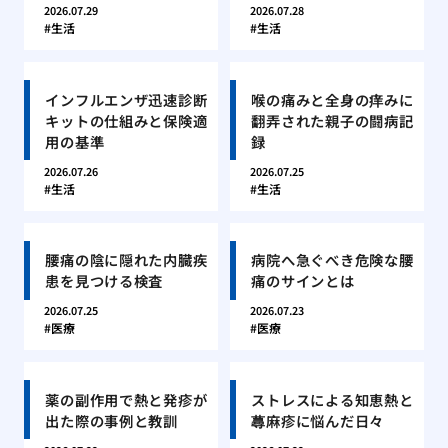
2026.07.29
2026.07.28
生活
生活
インフルエンザ迅速診断
喉の痛みと全身の痒みに
キットの仕組みと保険適
翻弄された親子の闘病記
用の基準
録
2026.07.26
2026.07.25
生活
生活
腰痛の陰に隠れた内臓疾
病院へ急ぐべき危険な腰
患を見つける検査
痛のサインとは
2026.07.25
2026.07.23
医療
医療
薬の副作用で熱と発疹が
ストレスによる知恵熱と
出た際の事例と教訓
蕁麻疹に悩んだ日々