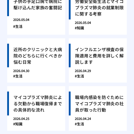
子供の手足口病で病院に
労働安全衛生法とマイコ
駆け込んだ家族の奮闘記
プラズマ肺炎の就業制限
に関する考察
2026.05.04
2026.05.04
生活
知識
近所のクリニックと大病
インフルエンザ検査の保
院のどちらに行くべきか
険適用と費用を詳しく解
悩む日常
説します
2026.04.30
2026.04.29
生活
生活
マイコプラズマ肺炎によ
職場内感染を防ぐために
る欠勤から職場復帰まで
マイコプラズマ肺炎の社
の具体的な流れ
員が取った行動
2026.04.25
2026.04.24
知識
生活