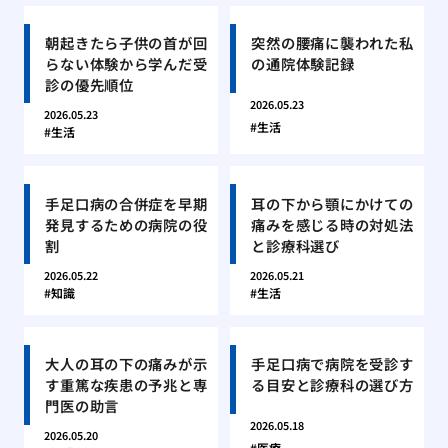
朝起きたら子供の首が回
突然の腰痛に襲われた私
らない体験から学んだ受
の通院体験記録
診の優先順位
2026.05.23
2026.05.23
生活
生活
手足口病の合併症を早期
耳の下から顎にかけての
発見するための病院の役
痛みを感じる時の対処法
割
と診療科選び
2026.05.22
2026.05.21
知識
生活
大人の耳の下の痛みが示
手足口病で病院を受診す
す重篤な疾患の予兆と専
る目安と診療科の選び方
門医の助言
2026.05.18
2026.05.20
医療