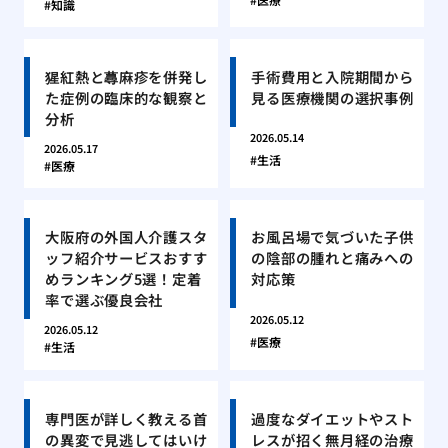
知識
猩紅熱と蕁麻疹を併発し
手術費用と入院期間から
た症例の臨床的な観察と
見る医療機関の選択事例
分析
2026.05.14
2026.05.17
生活
医療
大阪府の外国人介護スタ
お風呂場で気づいた子供
ッフ紹介サービスおすす
の陰部の腫れと痛みへの
めランキング5選！定着
対応策
率で選ぶ優良会社
2026.05.12
2026.05.12
医療
生活
専門医が詳しく教える首
過度なダイエットやスト
の異変で見逃してはいけ
レスが招く無月経の治療