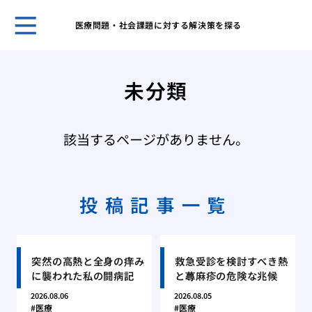
医療問題・社会課題に対する解決策を探る
ホー
めば
未分類
れを
なぜ
こす
該当するページがありません。
めば
の有
スト
免疫
投稿記事一覧
彼の
る心
繰り
突然の高熱と全身の痒み
救急受診を検討すべき熱
体質
に襲われた私の闘病記
と蕁麻疹の危険な兆候
めば
2026.08.06
2026.08.05
球菌
医療
医療