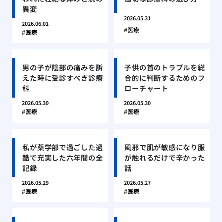
異変
2026.05.31
2026.06.01
医療
医療
男の子が陰部の痛みを訴
子供の首のトラブルを総
えた時に受診すべき診療
合的に判断するためのフ
科
ローチャート
2026.05.30
2026.05.30
医療
医療
私が薬学部で過ごした過
風邪で肌が敏感になり服
酷で充実した六年間の全
が触れるだけで辛かった
記録
話
2026.05.29
2026.05.27
医療
医療