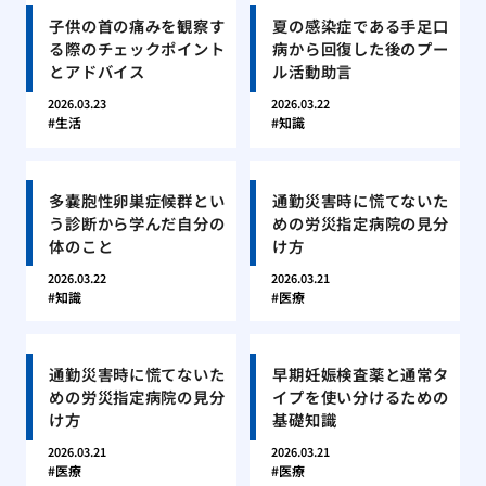
子供の首の痛みを観察す
夏の感染症である手足口
る際のチェックポイント
病から回復した後のプー
とアドバイス
ル活動助言
2026.03.23
2026.03.22
生活
知識
多嚢胞性卵巣症候群とい
通勤災害時に慌てないた
う診断から学んだ自分の
めの労災指定病院の見分
体のこと
け方
2026.03.22
2026.03.21
知識
医療
通勤災害時に慌てないた
早期妊娠検査薬と通常タ
めの労災指定病院の見分
イプを使い分けるための
け方
基礎知識
2026.03.21
2026.03.21
医療
医療