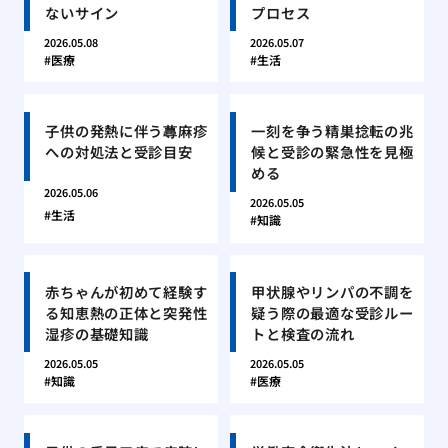
ないサイン
プロセス
2026.05.08
2026.05.07
医療
生活
子供の発熱に伴う蕁麻疹
一刻を争う精巣捻転の兆
への対処法と受診目安
候と受診の緊急性を見極
める
2026.05.06
2026.05.05
生活
知識
赤ちゃんが初めて経験す
甲状腺やリンパの不調を
る知恵熱の正体と突発性
疑う際の最適な受診ルー
湿疹の基礎知識
トと検査の流れ
2026.05.05
2026.05.05
知識
医療