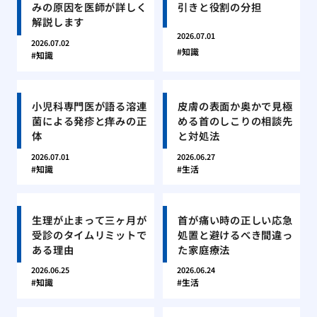
みの原因を医師が詳しく
引きと役割の分担
解説します
2026.07.01
2026.07.02
知識
知識
小児科専門医が語る溶連
皮膚の表面か奥かで見極
菌による発疹と痒みの正
める首のしこりの相談先
体
と対処法
2026.07.01
2026.06.27
知識
生活
生理が止まって三ヶ月が
首が痛い時の正しい応急
受診のタイムリミットで
処置と避けるべき間違っ
ある理由
た家庭療法
2026.06.25
2026.06.24
知識
生活