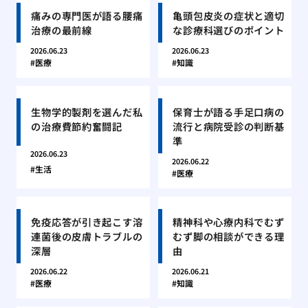
痛みの専門医が語る腰痛
亀頭包皮炎の症状と適切
治療の最前線
な診療科選びのポイント
2026.06.23
2026.06.23
医療
知識
生物学的製剤を選んだ私
保育士が語る手足口病の
の治療費節約奮闘記
流行と病院受診の判断基
準
2026.06.23
2026.06.22
生活
医療
免疫応答が引き起こす溶
精神科や心療内科でむず
連菌後の皮膚トラブルの
むず脚の相談ができる理
深層
由
2026.06.22
2026.06.21
医療
知識