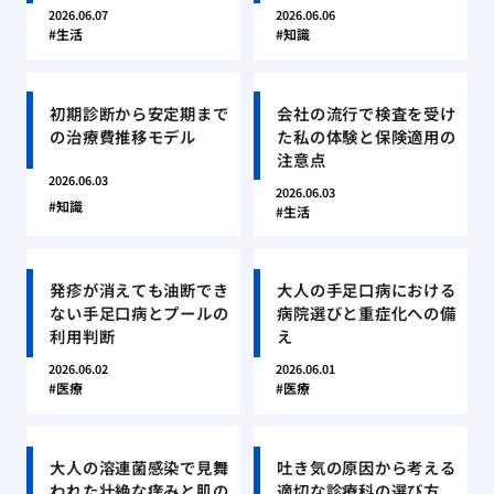
2026.06.07
2026.06.06
生活
知識
初期診断から安定期まで
会社の流行で検査を受け
の治療費推移モデル
た私の体験と保険適用の
注意点
2026.06.03
2026.06.03
知識
生活
発疹が消えても油断でき
大人の手足口病における
ない手足口病とプールの
病院選びと重症化への備
利用判断
え
2026.06.02
2026.06.01
医療
医療
大人の溶連菌感染で見舞
吐き気の原因から考える
われた壮絶な痒みと肌の
適切な診療科の選び方