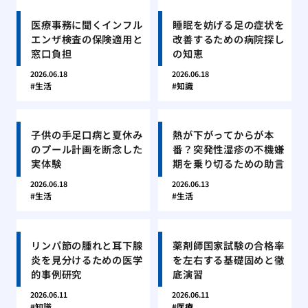
医療事務に聞くインフル
睡眠を妨げる足の症状を
エンザ検査の保険適用と
改善するための病院探し
窓口負担
の知恵
2026.06.18
2026.06.18
生活
知識
子供の手足口病と夏休み
熱が下がってからが本
のプール計画を断念した
番？突発性湿疹の不機嫌
実体験
期を乗り切るための助言
2026.06.18
2026.06.13
生活
生活
リンパ節の腫れと耳下腺
薬剤師国家試験の合格率
炎を見分けるための医学
を左右する基礎固めと徹
的事例研究
底演習
2026.06.11
2026.06.11
知識
医療