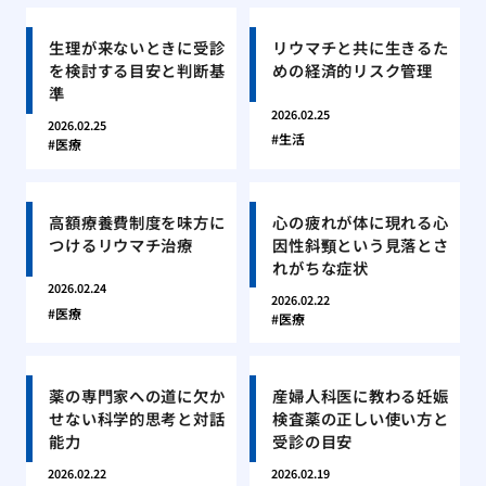
生理が来ないときに受診
リウマチと共に生きるた
を検討する目安と判断基
めの経済的リスク管理
準
2026.02.25
2026.02.25
生活
医療
高額療養費制度を味方に
心の疲れが体に現れる心
つけるリウマチ治療
因性斜頸という見落とさ
れがちな症状
2026.02.24
2026.02.22
医療
医療
薬の専門家への道に欠か
産婦人科医に教わる妊娠
せない科学的思考と対話
検査薬の正しい使い方と
能力
受診の目安
2026.02.22
2026.02.19