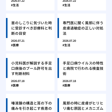
2026.07.22
2026.07.22
生活
生活
首のしこりに気づいた時
専門医に聞く風邪に伴う
に受診すべき診療科と判
皮膚過敏症の正しい対処
断の目安
法
2026.07.21
2026.07.20
医療
生活
小児科医が解説する手足
手足口病ウイルスの特性
口病後のプール許可を出
と病院で行われる検査技
す判断材料
術
2026.07.18
2026.07.18
医療
医療
唾液腺の構造と耳の下の
風邪の時に皮膚がヒリヒ
痛みを引き起こす疾患の
リ痛む原因とメカニズム