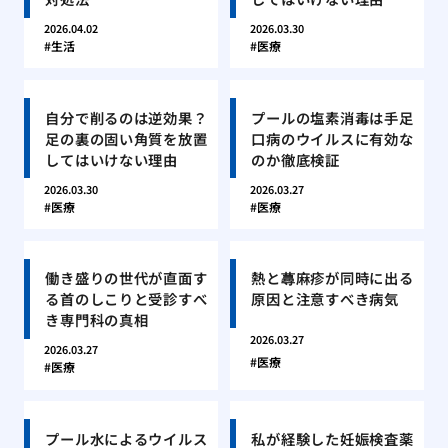
2026.04.02
2026.03.30
生活
医療
自分で削るのは逆効果？
プールの塩素消毒は手足
足の裏の固い角質を放置
口病のウイルスに有効な
してはいけない理由
のか徹底検証
2026.03.30
2026.03.27
医療
医療
働き盛りの世代が直面す
熱と蕁麻疹が同時に出る
る首のしこりと受診すべ
原因と注意すべき病気
き専門科の真相
2026.03.27
2026.03.27
医療
医療
プール水によるウイルス
私が経験した妊娠検査薬