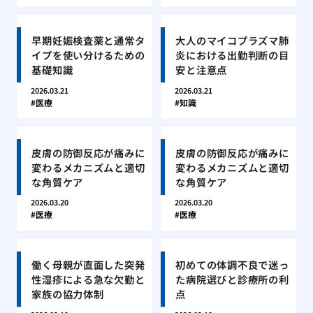
早期妊娠検査薬と通常タ
大人のマイコプラズマ肺
イプを使い分けるための
炎における出勤判断の目
基礎知識
安と注意点
2026.03.21
2026.03.21
医療
知識
皮膚の防御反応が痛みに
皮膚の防御反応が痛みに
変わるメカニズムと適切
変わるメカニズムと適切
な角質ケア
な角質ケア
2026.03.20
2026.03.20
医療
医療
働く母親が直面した突発
初めての体調不良で迷っ
性湿疹による急な欠勤と
た病院選びと診療所の利
家族の協力体制
点