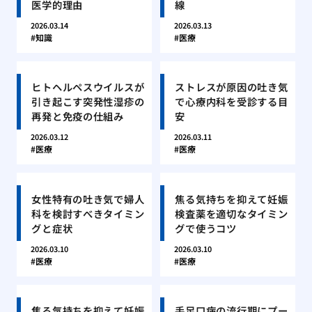
医学的理由
線
2026.03.14
2026.03.13
知識
医療
ヒトヘルペスウイルスが
ストレスが原因の吐き気
引き起こす突発性湿疹の
で心療内科を受診する目
再発と免疫の仕組み
安
2026.03.12
2026.03.11
医療
医療
女性特有の吐き気で婦人
焦る気持ちを抑えて妊娠
科を検討すべきタイミン
検査薬を適切なタイミン
グと症状
グで使うコツ
2026.03.10
2026.03.10
医療
医療
焦る気持ちを抑えて妊娠
手足口病の流行期にプー