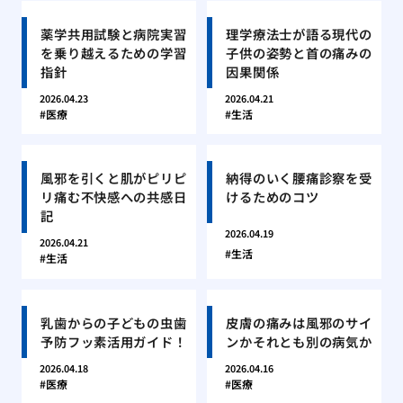
薬学共用試験と病院実習
理学療法士が語る現代の
を乗り越えるための学習
子供の姿勢と首の痛みの
指針
因果関係
2026.04.23
2026.04.21
医療
生活
風邪を引くと肌がピリピ
納得のいく腰痛診察を受
リ痛む不快感への共感日
けるためのコツ
記
2026.04.19
2026.04.21
生活
生活
乳歯からの子どもの虫歯
皮膚の痛みは風邪のサイ
予防フッ素活用ガイド！
ンかそれとも別の病気か
2026.04.18
2026.04.16
医療
医療