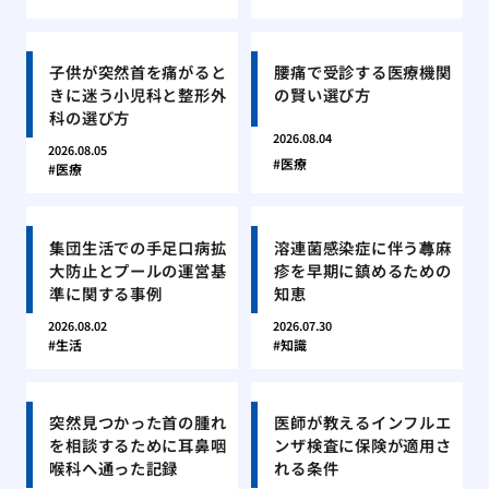
子供が突然首を痛がると
腰痛で受診する医療機関
きに迷う小児科と整形外
の賢い選び方
科の選び方
2026.08.04
2026.08.05
医療
医療
集団生活での手足口病拡
溶連菌感染症に伴う蕁麻
大防止とプールの運営基
疹を早期に鎮めるための
準に関する事例
知恵
2026.08.02
2026.07.30
生活
知識
突然見つかった首の腫れ
医師が教えるインフルエ
を相談するために耳鼻咽
ンザ検査に保険が適用さ
喉科へ通った記録
れる条件