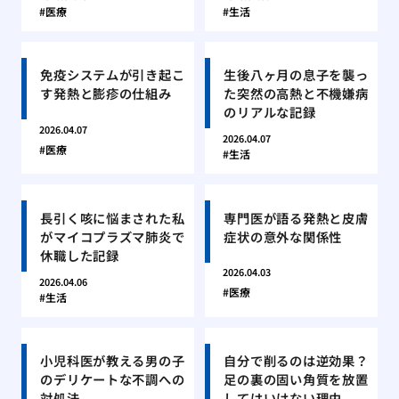
医療
生活
免疫システムが引き起こ
生後八ヶ月の息子を襲っ
す発熱と膨疹の仕組み
た突然の高熱と不機嫌病
のリアルな記録
2026.04.07
2026.04.07
医療
生活
長引く咳に悩まされた私
専門医が語る発熱と皮膚
がマイコプラズマ肺炎で
症状の意外な関係性
休職した記録
2026.04.03
2026.04.06
医療
生活
小児科医が教える男の子
自分で削るのは逆効果？
のデリケートな不調への
足の裏の固い角質を放置
対処法
してはいけない理由