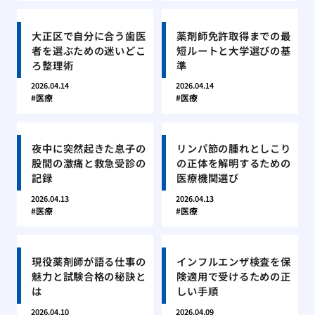
大正区で自分に合う歯医
薬剤師免許取得までの最
者を選ぶための迷いどこ
短ルートと大学選びの基
ろ整理術
準
2026.04.14
2026.04.14
医療
医療
夜中に突然起きた息子の
リンパ節の腫れとしこり
股間の激痛と救急受診の
の正体を解明するための
記録
医療機関選び
2026.04.13
2026.04.13
医療
医療
現役薬剤師が語る仕事の
インフルエンザ検査を保
魅力と試験合格の秘訣と
険適用で受けるための正
は
しい手順
2026.04.10
2026.04.09