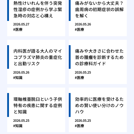
熱性けいれんを伴う突発
痛みがないから大丈夫？
性湿疹の症例から学ぶ緊
歯周病の初期症状の誤解
急時の対応と心構え
を解く
2026.05.27
2026.05.26
医療
医療
内科医が語る大人のマイ
痛みや大きさに合わせた
コプラズマ肺炎の重症化
首の腫瘤を診断するため
と出勤リスク
の診療科ガイド
2026.05.26
2026.05.25
知識
医療
環軸椎亜脱臼という子供
効率的に医療を受けるた
特有の疾患に関する症例
めの賢い使い分けのノウ
と知識
ハウ
2026.05.25
2026.05.25
知識
医療