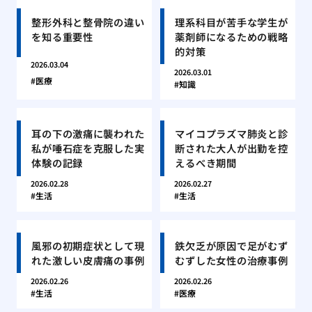
整形外科と整骨院の違い
理系科目が苦手な学生が
を知る重要性
薬剤師になるための戦略
的対策
2026.03.04
2026.03.01
医療
知識
耳の下の激痛に襲われた
マイコプラズマ肺炎と診
私が唾石症を克服した実
断された大人が出勤を控
体験の記録
えるべき期間
2026.02.28
2026.02.27
生活
生活
風邪の初期症状として現
鉄欠乏が原因で足がむず
れた激しい皮膚痛の事例
むずした女性の治療事例
2026.02.26
2026.02.26
生活
医療