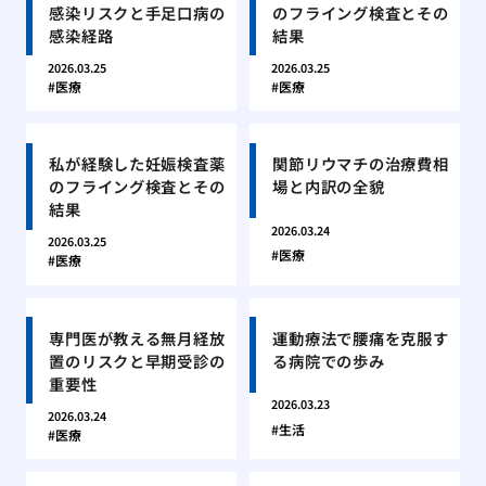
感染リスクと手足口病の
のフライング検査とその
感染経路
結果
2026.03.25
2026.03.25
医療
医療
私が経験した妊娠検査薬
関節リウマチの治療費相
のフライング検査とその
場と内訳の全貌
結果
2026.03.24
2026.03.25
医療
医療
専門医が教える無月経放
運動療法で腰痛を克服す
置のリスクと早期受診の
る病院での歩み
重要性
2026.03.23
2026.03.24
生活
医療