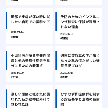
風邪で皮膚が痛い時に試
予防のためのインフルエ
したい自宅での緩和ケア
ンザ検査に保険が適用さ
れない理由
2026.06.11
2026.06.10
医療
知識
小児科医が語る突発性湿
週末に突然耳の下が痛く
疹と他の発疹性疾患を見
なった私の慌ただしい通
分けるための着眼点
院日記ブログ
2026.06.09
2026.06.08
生活
医療
激しい頭痛と吐き気に襲
むずむず脚症候群を制す
われた私が脳神経外科で
る診断基準と治療の最前
救われた話
線