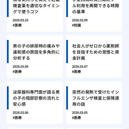
検査薬を適切なタイミン
ル利用を再開できる時期
グで使うコツ
の基準
2026.03.10
2026.03.09
医療
知識
男の子の排尿時の痛みや
社会人がゼロから薬剤師
違和感の原因を多角的に
を目指すための覚悟と資
分析する
金計画
2026.03.09
2026.03.07
医療
医療
泌尿器科専門医が語る男
突然の発熱で受けたイン
の子の陰部診察の流れと
フルエンザ検査と保険適
安心感
用の話
2026.03.06
2026.03.05
医療
医療