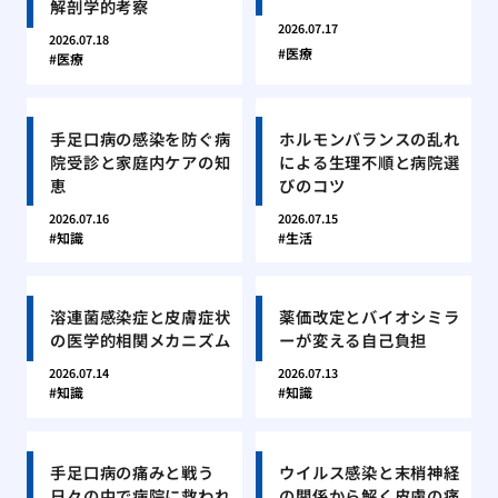
解剖学的考察
2026.07.17
2026.07.18
医療
医療
手足口病の感染を防ぐ病
ホルモンバランスの乱れ
院受診と家庭内ケアの知
による生理不順と病院選
恵
びのコツ
2026.07.16
2026.07.15
知識
生活
溶連菌感染症と皮膚症状
薬価改定とバイオシミラ
の医学的相関メカニズム
ーが変える自己負担
2026.07.14
2026.07.13
知識
知識
手足口病の痛みと戦う
ウイルス感染と末梢神経
日々の中で病院に救われ
の関係から解く皮膚の痛