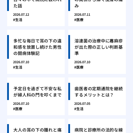
た話
み
2026.07.12
2026.07.11
生活
医療
多忙な毎日で耳の下の違
溶連菌の治療中に蕁麻疹
和感を放置し続けた男性
が出た際の正しい判断基
の闘病体験記
準
2026.07.10
2026.07.10
生活
医療
予定日を過ぎて不安な私
歯医者の定期通院を継続
が婦人科の門を叩くまで
するメリットとは？
2026.07.10
2026.07.05
医療
生活
大人の耳の下の腫れと痛
病院と診療所の法的な線